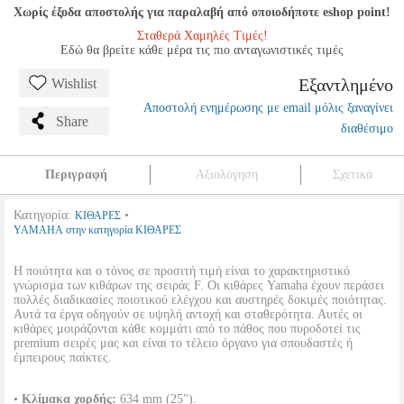
Χωρίς έξοδα αποστολής για παραλαβή από οποιοδήποτε eshop point!
Σταθερά Χαμηλές Τιμές!
Εδώ θα βρείτε κάθε μέρα τις πιο ανταγωνιστικές τιμές
Εξαντλημένο
Wishlist
Αποστολή ενημέρωσης με email μόλις ξαναγίνει
Share
διαθέσιμο
Περιγραφή
Αξιολόγηση
Σχετικά
Κατηγορία:
•
ΚΙΘΑΡΕΣ
YAMAHA στην κατηγορία ΚΙΘΑΡΕΣ
Η ποιότητα και ο τόνος σε προσιτή τιμή είναι το χαρακτηριστικό
γνώρισμα των κιθάρων της σειράς F. Οι κιθάρες Yamaha έχουν περάσει
πολλές διαδικασίες ποιοτικού ελέγχου και αυστηρές δοκιμές ποιότητας.
Αυτά τα έργα οδηγούν σε υψηλή αντοχή και σταθερότητα. Αυτές οι
κιθάρες μοιράζονται κάθε κομμάτι από το πάθος που πυροδοτεί τις
premium σειρές μας και είναι το τέλειο όργανο για σπουδαστές ή
έμπειρους παίκτες.
•
Κλίμακα χορδής:
634 mm (25").