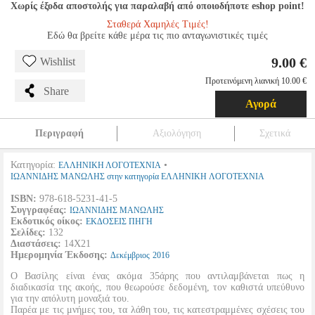
Χωρίς έξοδα αποστολής για παραλαβή από οποιοδήποτε eshop point!
Σταθερά Χαμηλές Τιμές!
Εδώ θα βρείτε κάθε μέρα τις πιο ανταγωνιστικές τιμές
9.00 €
Wishlist
Προτεινόμενη λιανική 10.00 €
Share
Αγορά
Περιγραφή
Αξιολόγηση
Σχετικά
Κατηγορία:
•
ΕΛΛΗΝΙΚΗ ΛΟΓΟΤΕΧΝΙΑ
ΙΩΑΝΝΙΔΗΣ ΜΑΝΩΛΗΣ στην κατηγορία ΕΛΛΗΝΙΚΗ ΛΟΓΟΤΕΧΝΙΑ
ISBN:
978-618-5231-41-5
Συγγραφέας:
ΙΩΑΝΝΙΔΗΣ ΜΑΝΩΛΗΣ
Εκδοτικός οίκος:
ΕΚΔΟΣΕΙΣ ΠΗΓΗ
Σελίδες:
132
Διαστάσεις:
14Χ21
Ημερομηνία Έκδοσης:
Δεκέμβριος
2016
Ο Βασίλης είναι ένας ακόμα 35άρης που αντιλαμβάνεται πως η
διαδικασία της ακοής, που θεωρούσε δεδομένη, τον καθιστά υπεύθυνο
για την απόλυτη μοναξιά του.
Παρέα με τις μνήμες του, τα λάθη του, τις κατεστραμμένες σχέσεις του