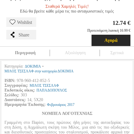
Σταθερά Χαμηλές Τιμές!
Εδώ θα βρείτε κάθε μέρα τις πιο ανταγωνιστικές τιμές
12.74 €
Wishlist
Προτεινόμενη λιανική 16.99 €
Share
Αγορά
Περιγραφή
Αξιολόγηση
Σχετικά
Κατηγορία:
•
ΔΟΚΙΜΙΑ
ΜΙΛΟΣ ΤΣΕΣΛΑΦ στην κατηγορία ΔΟΚΙΜΙΑ
ISBN:
978-960-412-852-5
Συγγραφέας:
ΜΙΛΟΣ ΤΣΕΣΛΑΦ
Εκδοτικός οίκος:
ΠΑΠΑΔΟΠΟΥΛΟΣ
Σελίδες:
303
Διαστάσεις:
14, 5X20
Ημερομηνία Έκδοσης:
Φεβρουάριος
2017
ΝΟΜΠΕΛ ΛΟΓΟΤΕΧΝΙΑΣ
Γραμμένη στο Παρίσι, τους πρώτους ήδη μήνες της αυτοεξορίας του
στη Δύση, η Αιχμάλωτη σκέψη του Μίλος, μια από τις πιο οξυδερκείς
και διεισδυτικές προσεγγίσεις του σταλινισμού, προκάλεσε αρχικά την