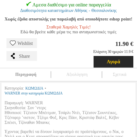
Αμεσα διαθέσιμο για online παραγγελία
Διαθεσιμότητα καταστημάτων Αθήνας - Θεσσαλονίκης
Χωρίς έξοδα αποστολής για παραλαβή από οποιοδήποτε eshop point!
Σταθερά Χαμηλές Τιμές!
Εδώ θα βρείτε κάθε μέρα τις πιο ανταγωνιστικές τιμές
11.90 €
Wishlist
Ελάχιστη 30 ημερών 11.9 €
Share
Αγορά
Περιγραφή
Αξιολόγηση
Σχετικά
Κατηγορία:
•
ΚΩΜΩΔΙΑ
WARNER στην κατηγορία ΚΩΜΩΔΙΑ
Παραγωγή: WARNER
Σκηνοθεσία: Σον ’ντερς
Ηθοποιοί: Τζέισον Μπέιτμαν, Τσάρλι Ντέι, Τζέισον Σουντέικις,
Τζένιφερ ’νιστον, Τζέιμι Φοξ, Κρις Πάιν, Κριστόφ Βαλτζ, Κέβιν
Σπέισι, Τζόναθαν Μπανκς
Έχοντας βαρεθεί να δίνουν λογαριασμό σε προϊστάμενους, ο Νικ, ο
Ντέιλ και ο Κερτ αποφασίζουν να γίνουν αφεντικά των εαυτών τους,