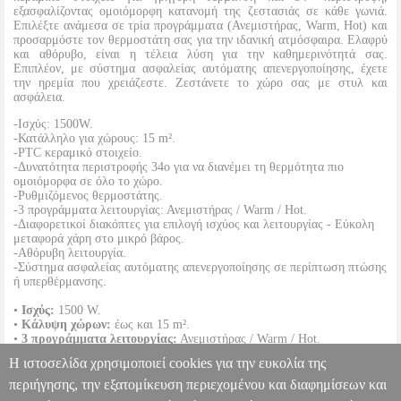
εξασφαλίζοντας ομοιόμορφη κατανομή της ζεστασιάς σε κάθε γωνιά.
Επιλέξτε ανάμεσα σε τρία προγράμματα (Ανεμιστήρας, Warm, Hot) και
προσαρμόστε τον θερμοστάτη σας για την ιδανική ατμόσφαιρα. Ελαφρύ
και αθόρυβο, είναι η τέλεια λύση για την καθημερινότητά σας.
Επιπλέον, με σύστημα ασφαλείας αυτόματης απενεργοποίησης, έχετε
την ηρεμία που χρειάζεστε. Ζεστάνετε το χώρο σας με στυλ και
ασφάλεια.
-Ισχύς: 1500W.
-Κατάλληλο για χώρους: 15 m².
-PTC κεραμικό στοιχείο.
-Δυνατότητα περιστροφής 34ο για να διανέμει τη θερμότητα πιο
ομοιόμορφα σε όλο το χώρο.
-Ρυθμιζόμενος θερμοστάτης.
-3 προγράμματα λειτουργίας: Ανεμιστήρας / Warm / Hot.
-Διαφορετικοί διακόπτες για επιλογή ισχύος και λειτουργίας - Εύκολη
μεταφορά χάρη στο μικρό βάρος.
-Αθόρυβη λειτουργία.
-Σύστημα ασφαλείας αυτόματης απενεργοποίησης σε περίπτωση πτώσης
ή υπερθέρμανσης.
•
Ισχύς:
1500 W.
•
Κάλυψη χώρων:
έως και 15 m².
•
3 προγράμματα λειτουργίας:
Ανεμιστήρας / Warm / Hot.
•
Διαστάσεις (Μ x Π x Υ):
12 x 17 x 25 cm
Η ιστοσελίδα χρησιμοποιεί cookies για την ευκολία της
•
Βάρος:
1260 g.
•
Εγγύηση:
2 χρόνια.
περιήγησης, την εξατομίκευση περιεχομένου και διαφημίσεων και
DOA 7 ημερών