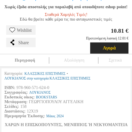
Χωρίς έξοδα αποστολής για παραλαβή από οποιοδήποτε eshop point!
Σταθερά Χαμηλές Τιμές!
Εδώ θα βρείτε κάθε μέρα τις πιο ανταγωνιστικές τιμές
10.81 €
Wishlist
Προτεινόμενη λιανική 12.01 €
Share
Αγορά
Περιγραφή
Αξιολόγηση
Σχετικά
Κατηγορία:
•
ΚΛΑΣΣΙΚΕΣ ΕΠΙΣΤΗΜΕΣ
ΛΟΥΚΙΑΝΟΣ στην κατηγορία ΚΛΑΣΣΙΚΕΣ ΕΠΙΣΤΗΜΕΣ
ISBN:
978-960-571-624-0
Συγγραφέας:
ΛΟΥΚΙΑΝΟΣ
Εκδοτικός οίκος:
BOOKSTARS
Μετάφραση:
ΓΕΩΡΓΙΟΠΟΥΛΟΥ ΑΓΓΕΛΙΚΗ
Σελίδες:
158
Διαστάσεις:
12Χ19
Ημερομηνία Έκδοσης:
Μάιος
2024
ΧΑΡΩΝ Η ΕΠΙΣΚΟΠΟΥΝΤΕΣ, ΜΕΝΙΠΠΟΣ Ή ΝΕΚΥΟΜΑΝΤΕΙΑ