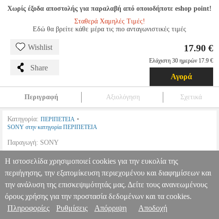
Χωρίς έξοδα αποστολής για παραλαβή από οποιοδήποτε eshop point!
Σταθερά Χαμηλές Τιμές!
Εδώ θα βρείτε κάθε μέρα τις πιο ανταγωνιστικές τιμές
17.90 €
Wishlist
Ελάχιστη 30 ημερών 17.9 €
Share
Αγορά
Περιγραφή
Αξιολόγηση
Σχετικά
Κατηγορία:
•
ΠΕΡΙΠΕΤΕΙΑ
SONY στην κατηγορία ΠΕΡΙΠΕΤΕΙΑ
Παραγωγή: SONY
ΑΔΑΜΑΣΤΟ ΠΝΕΥΜΑ - DESTINED TO RIDE (DVD)
Η ιστοσελίδα χρησιμοποιεί cookies για την ευκολία της
DVD.11514
DVD.11514
SONY
SONY
ΠΕΡΙΠΕΤΕΙΑ
Κατηγορία:
περιήγησης, την εξατομίκευση περιεχομένου και διαφημίσεων και
ΠΕΡΙΠΕΤΕΙΑ •SONY στην κατηγορία ΠΕΡΙΠΕΤΕΙΑ Παραγωγή:
Πληροφορίες & Υπηρεσίες >
SONY
την ανάλυση της επισκεψιμότητάς μας. Δείτε τους ανανεωμένους
ΑΔΑΜΑΣΤΟ ΠΝΕΥΜΑ - DESTINED TO RIDE (DVD)
17.90
όρους χρήσης για την προστασία δεδομένων και τα cookies.
Πληροφορίες
Ρυθμίσεις
Απόρριψη
Αποδοχή