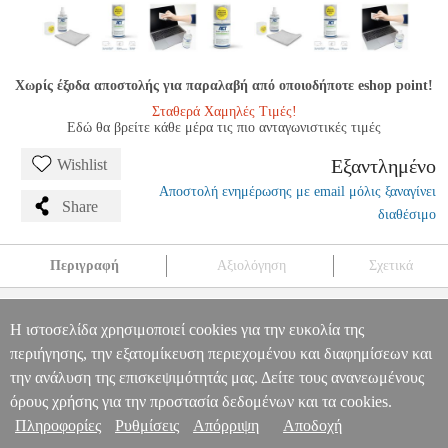
Χωρίς έξοδα αποστολής για παραλαβή από οποιοδήποτε eshop point!
Σταθερά Χαμηλές Τιμές!
Εδώ θα βρείτε κάθε μέρα τις πιο ανταγωνιστικές τιμές
Εξαντλημένο
Wishlist
Αποστολή ενημέρωσης με email μόλις ξαναγίνει
Share
διαθέσιμο
Περιγραφή
Αξιολόγηση
Σχετικά
ACT AC9516 SCREEN CLEANING SPRAY WITH
MICROFIBER CLOTH 200ML
PER.620778
PER.620778
ACT
Η ιστοσελίδα χρησιμοποιεί cookies για την ευκολία της
ACT
ΚΑΘΑΡΙΣΤΙΚΑ
ACT AC9516 SCREEN CLEANING
Πληροφορίες & Υπηρεσίες >
περιήγησης, την εξατομίκευση περιεχομένου και διαφημίσεων και
SPRAY WITH MICROFIBER CLOTH 200ML
την ανάλυση της επισκεψιμότητάς μας. Δείτε τους ανανεωμένους
0
όρους χρήσης για την προστασία δεδομένων και τα cookies.
Πληροφορίες
Ρυθμίσεις
Απόρριψη
Αποδοχή