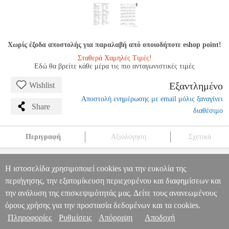
Χωρίς έξοδα αποστολής για παραλαβή από οποιοδήποτε eshop point!
Σταθερά Χαμηλές Τιμές!
Εδώ θα βρείτε κάθε μέρα τις πιο ανταγωνιστικές τιμές
Εξαντλημένο
Wishlist
Αποστολή ενημέρωσης με email μόλις ξαναγίνει
Share
διαθέσιμο
Περιγραφή
Αξιολόγηση
Σχετικά
A. ΔΕΛΙΟΣ - ΤΟ ΑΛΦΑΒΗΤΑΡΙ TΗΣ ΚΙΘΑΡΑΣ 4Ο ΕΠΙΠΕΔΟ
MSC.607190
MSC.607190
ΦΙΛΙΠΠΟΣ ΝΑΚΑΣ
ΦΙΛΙΠΠΟΣ
Η ιστοσελίδα χρησιμοποιεί cookies για την ευκολία της
ΝΑΚΑΣ
ΜΟΥΣΙΚΑ ΒΙΒΛΙΑ ΕΓΧΟΡΔΩΝ
A. ΔΕΛΙΟΣ - ΤΟ
περιήγησης, την εξατομίκευση περιεχομένου και διαφημίσεων και
Πληροφορίες & Υπηρεσίες >
ΑΛΦΑΒΗΤΑΡΙ TΗΣ ΚΙΘΑΡΑΣ 4Ο ΕΠΙΠΕΔΟ
την ανάλυση της επισκεψιμότητάς μας. Δείτε τους ανανεωμένους
0
όρους χρήσης για την προστασία δεδομένων και τα cookies.
Πληροφορίες
Ρυθμίσεις
Απόρριψη
Αποδοχή