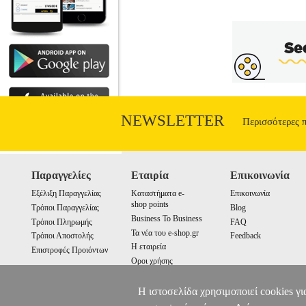
NEWSLETTER
Περισσότερες 
Παραγγελίες
Εταιρία
Επικοινωνία
Εξέλιξη Παραγγελίας
Καταστήματα e-
Επικοινωνία
shop points
Τρόποι Παραγγελίας
Blog
Business To Business
Τρόποι Πληρωμής
FAQ
Τα νέα του e-shop.gr
Τρόποι Αποστολής
Feedback
Η εταιρεία
Επιστροφές Προιόντων
Οροι χρήσης
Cookies
Η ιστοσελίδα χρησιμοποιεί cookies γι