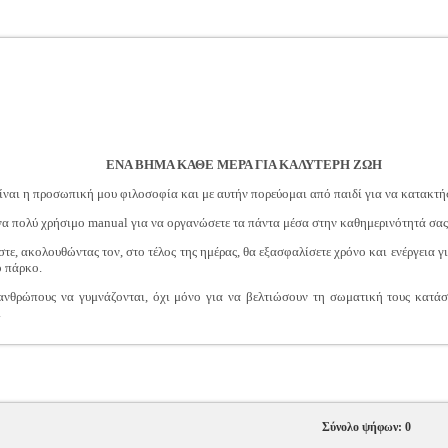
ΕΝΑ ΒΗΜΑ ΚΑΘΕ ΜΕΡΑ ΓΙΑ ΚΑΛΥΤΕΡΗ ΖΩΗ
είναι η προσωπική μου φιλοσοφία και με αυτήν πορεύομαι από παιδί για να κατακτή
ένα πολύ χρήσιμο manual για να οργανώσετε τα πάντα μέσα στην καθημερινότητά σας
τε, ακολουθώντας τον, στο τέλος της ημέρας, θα εξασφαλίσετε χρόνο και ενέργεια γι
ο πάρκο.
ανθρώπους να γυμνάζονται, όχι μόνο για να βελτιώσουν τη σωματική τους κατά
.
Σύνολο ψήφων: 0