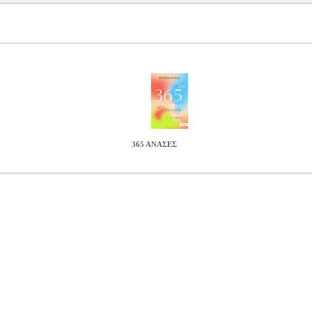
365 ΑΝΑΣΕΣ
300
ΜΠΑΚΑ ΙΦΙΓΕΝΕΙΑ
ΜΠΑΚΑ ΙΦΙΓΕΝΕΙΑ
ΠΡΟΣΩΠΙΚΗ ΒΕΛ
 ΠΡΟΣΩΠΙΚΗ ΒΕΛΤΙΩΣΗ ISBN: 0726529135176 Συγγραφέας: ΜΠ
ερομηνία Έκδοσης: Δεκέμβριος 2025 ΕΝΑ ΒΗΜΑ ΚΑΘΕ ΜΕΡΑ ΓΙΑ Κ
οσοφία και με αυτήν πορεύομαι από παιδί για να κατακτήσω τα όνειρά
μο manual για να οργανώσετε τα πάντα μέσα στην καθημερινότητά σας
τε, ακολουθώντας τον, στο τέλος της ημέρας, θα εξασφαλίσετε χρόνο 
α με τον σκύλο σας στο πάρκο. Στόχος μου είναι να παρακινήσω τους α
ατάσταση, αλλά και για να πάρουν ανάσα από τους δύσκολους ρυθμού
16.12