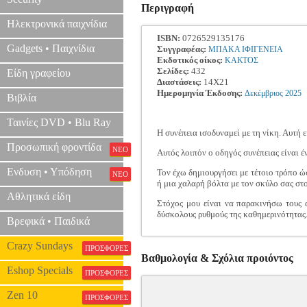
Περιγραφή
Ηλεκτρονικά παιχνίδια
ISBN:
0726529135176
Gadgets • Παιχνίδια
Συγγραφέας:
ΜΠΑΚΑ ΙΦΙΓΕΝΕΙΑ
Εκδοτικός οίκος:
ΚΑΚΤΟΣ
Σελίδες:
432
Είδη γραφείου
Διαστάσεις:
14Χ21
Ημερομηνία Έκδοσης:
Δεκέμβριος
2025
Βιβλία
Ταινίες DVD • Blu Ray
Η συνέπεια ισοδυναμεί με τη νίκη. Αυτή 
Προσωπική φροντίδα
ΝΕΟ
Αυτός λοιπόν ο οδηγός συνέπειας είναι 
Ενδυση • Υπόδηση
Τον έχω δημιουργήσει με τέτοιο τρόπο ώσ
ΝΕΟ
ή μια χαλαρή βόλτα με τον σκύλο σας στ
Αθλητικά είδη
Στόχος μου είναι να παρακινήσω τους 
δύσκολους ρυθμούς της καθημερινότητας
Βρεφικά • Παιδικά
Crazy Sundays
ΠΡΟΣΦΟΡΕΣ
Βαθμολογία & Σχόλια προιόντος
Eshop Specials
ΠΡΟΣΦΟΡΕΣ
Zen 10
ΠΡΟΣΦΟΡΕΣ