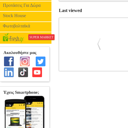
Προτάσεις Για Δώρα
Last viewed
Stock House
Φωτοβολταϊκά
SUPER MARKET
365 ΑΝΑΣΕΣ
BKS.0184300
BKS.0184
•ΜΠΑΚΑ ΙΦΙΓΕΝΕΙΑ στην κατηγορία
Σελίδες: 432 Διαστάσεις: 14Χ21 Ημ
νίκη. Αυτή είναι η προσωπική μου φιλ
οδηγός συνέπειας είναι ένα πολύ χρήσι
Τον έχω δημιουργήσει με τέτοιο τρόπο ώσ
με το παιδί σας ή μια χαλαρή βόλτ
βελτιώσουν τη σωματική τους κ