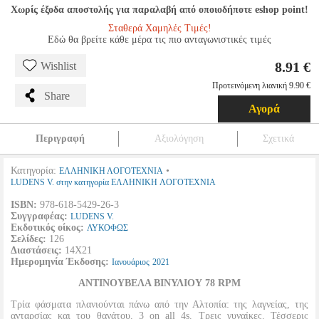
Χωρίς έξοδα αποστολής για παραλαβή από οποιοδήποτε eshop point!
Σταθερά Χαμηλές Τιμές!
Εδώ θα βρείτε κάθε μέρα τις πιο ανταγωνιστικές τιμές
8.91 €
Wishlist
Προτεινόμενη λιανική 9.90 €
Share
Αγορά
Περιγραφή
Αξιολόγηση
Σχετικά
Κατηγορία:
•
ΕΛΛΗΝΙΚΗ ΛΟΓΟΤΕΧΝΙΑ
LUDENS V. στην κατηγορία ΕΛΛΗΝΙΚΗ ΛΟΓΟΤΕΧΝΙΑ
ISBN:
978-618-5429-26-3
Συγγραφέας:
LUDENS V.
Εκδοτικός οίκος:
ΛΥΚΟΦΩΣ
Σελίδες:
126
Διαστάσεις:
14Χ21
Ημερομηνία Έκδοσης:
Ιανουάριος
2021
ΑΝΤΙΝΟΥΒΕΛΑ ΒΙΝΥΛΙΟΥ 78 RPM
Τρία φάσματα πλανιούνται πάνω από την Αλτοπία: της λαγνείας, της
ανταρσίας και του θανάτου. 3 on all 4s. Τρεις γυναίκες. Τέσσερις