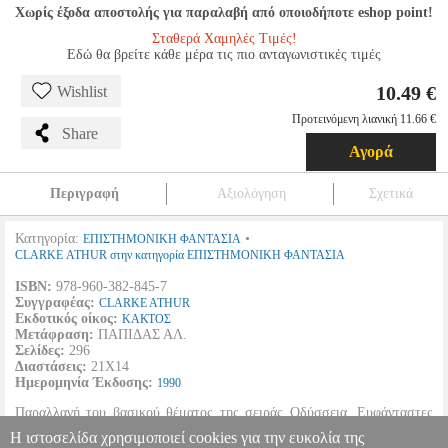
Χωρίς έξοδα αποστολής για παραλαβή από οποιοδήποτε eshop point!
Σταθερά Χαμηλές Τιμές!
Εδώ θα βρείτε κάθε μέρα τις πιο ανταγωνιστικές τιμές
10.49 €
Wishlist
Προτεινόμενη λιανική 11.66 €
Share
Αγορά
Περιγραφή
Αξιολόγηση
Σχετικά
Κατηγορία:
•
ΕΠΙΣΤΗΜΟΝΙΚΗ ΦΑΝΤΑΣΙΑ
CLARKE ATHUR στην κατηγορία ΕΠΙΣΤΗΜΟΝΙΚΗ ΦΑΝΤΑΣΙΑ
ISBN:
978-960-382-845-7
Συγγραφέας:
CLARKE ATHUR
Εκδοτικός οίκος:
ΚΑΚΤΟΣ
Μετάφραση:
ΠΑΠΙΔΑΣ ΑΛ.
Σελίδες:
296
Διαστάσεις:
21Χ14
Ημερομηνία Έκδοσης:
1990
Παραλλαγή του βασικού θέματος της σειράς Οδύσσεια. Ευφάνταστες
συμπτώσεις, ενορατική ματιά του 'Αρθουρ Κλαρκ στο μέλλον,
Η ιστοσελίδα χρησιμοποιεί cookies για την ευκολία της
γοητευτική απόδοση του αστρικού ταξιδιού.