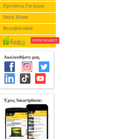
Προτάσεις Για Δώρα
Stock House
Φωτοβολταϊκά
SUPER MARKET