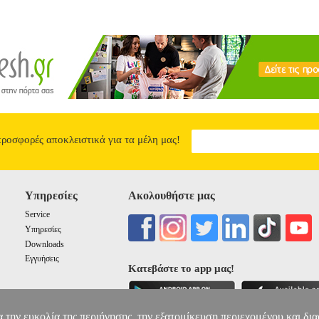
προσφορές αποκλειστικά για τα μέλη μας!
Υπηρεσίες
Ακολουθήστε μας
Service
Υπηρεσίες
Downloads
Εγγυήσεις
Κατεβάστε το app μας!
α την ευκολία της περιήγησης, την εξατομίκευση περιεχομένου και δι