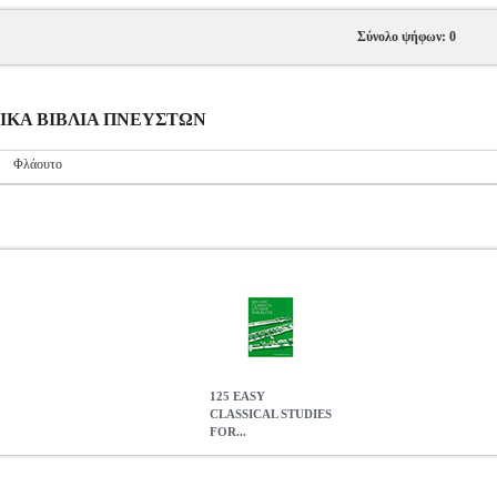
Σύνολο ψήφων: 0
ΥΣΙΚΑ ΒΙΒΛΙΑ ΠΝΕΥΣΤΩΝ
Φλάουτο
125 EASY
CLASSICAL STUDIES
FOR...
OR FLUTE
MSC.606735
MSC.606735
UNIVERSAL EDITIONS
U
ΠΝΕΥΣΤΩΝ
125 EASY CLASSICAL STUDIES FOR FLUT