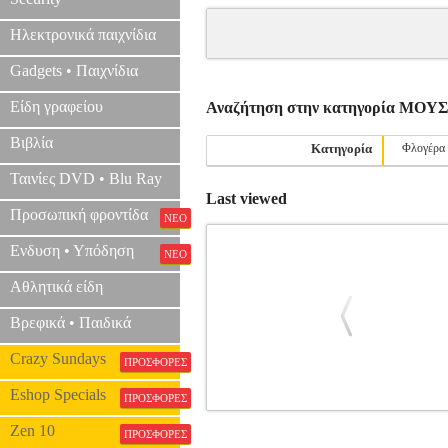
Ηλεκτρονικά παιχνίδια
Gadgets • Παιχνίδια
Είδη γραφείου
Αναζήτηση στην κατηγορία ΜΟ
Βιβλία
Κατηγορία
Φλογέρα
Ταινίες DVD • Blu Ray
Last viewed
Προσωπική φροντίδα
ΝΕΟ
Ενδυση • Υπόδηση
ΝΕΟ
Αθλητικά είδη
Βρεφικά • Παιδικά
Crazy Sundays
ΠΡΟΣΦΟΡΕΣ
Eshop Specials
ΠΡΟΣΦΟΡΕΣ
125 EASY CLASSICAL STUDIES F
Zen 10
ΠΡΟΣΦΟΡΕΣ