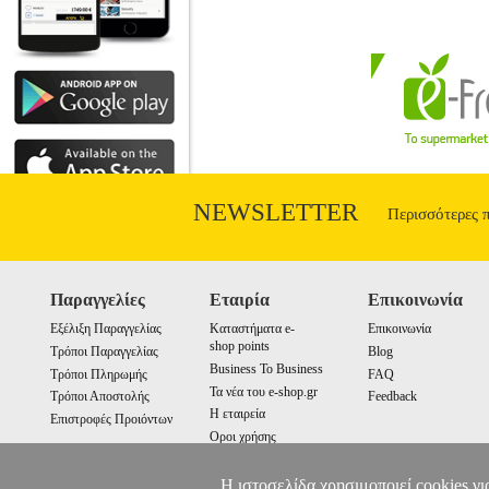
NEWSLETTER
Περισσότερες 
Παραγγελίες
Εταιρία
Επικοινωνία
Εξέλιξη Παραγγελίας
Καταστήματα e-
Επικοινωνία
shop points
Τρόποι Παραγγελίας
Blog
Business To Business
Τρόποι Πληρωμής
FAQ
Τα νέα του e-shop.gr
Τρόποι Αποστολής
Feedback
Η εταιρεία
Επιστροφές Προιόντων
Οροι χρήσης
Cookies
Η ιστοσελίδα χρησιμοποιεί cookies γι