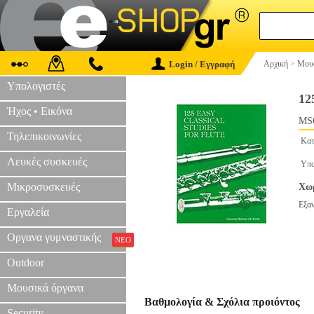
Login / Εγγραφή
Αρχική
>
Μουσ
Υπολογιστές
12
Ήχος • Εικόνα
MS
Τηλεπικοινωνίες
Κατ
Λευκές συσκευές
Υπο
Μικροσυσκευές
Χωρ
Εξα
Εργαλεία
Οργανα γυμναστικής
ΝΕΟ
Outdoor
Μουσικά όργανα
Βαθμολογία & Σχόλια προιόντος
Security