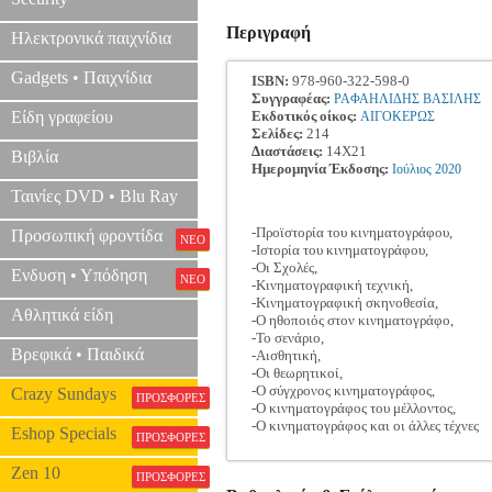
Περιγραφή
Ηλεκτρονικά παιχνίδια
Gadgets • Παιχνίδια
ISBN:
978-960-322-598-0
Συγγραφέας:
ΡΑΦΑΗΛΙΔΗΣ ΒΑΣΙΛΗΣ
Είδη γραφείου
Εκδοτικός οίκος:
ΑΙΓΟΚΕΡΩΣ
Σελίδες:
214
Διαστάσεις:
14Χ21
Βιβλία
Ημερομηνία Έκδοσης:
Ιούλιος
2020
Ταινίες DVD • Blu Ray
-Προϊστορία του κινηματογράφου,
Προσωπική φροντίδα
ΝΕΟ
-Ιστορία του κινηματογράφου,
-Οι Σχολές,
Ενδυση • Υπόδηση
ΝΕΟ
-Κινηματογραφική τεχνική,
-Κινηματογραφική σκηνοθεσία,
Αθλητικά είδη
-Ο ηθοποιός στον κινηματογράφο,
-Το σενάριο,
Βρεφικά • Παιδικά
-Αισθητική,
-Οι θεωρητικοί,
-Ο σύγχρονος κινηματογράφος,
Crazy Sundays
ΠΡΟΣΦΟΡΕΣ
-Ο κινηματογράφος του μέλλοντος,
-Ο κινηματογράφος και οι άλλες τέχνες
Eshop Specials
ΠΡΟΣΦΟΡΕΣ
Zen 10
ΠΡΟΣΦΟΡΕΣ