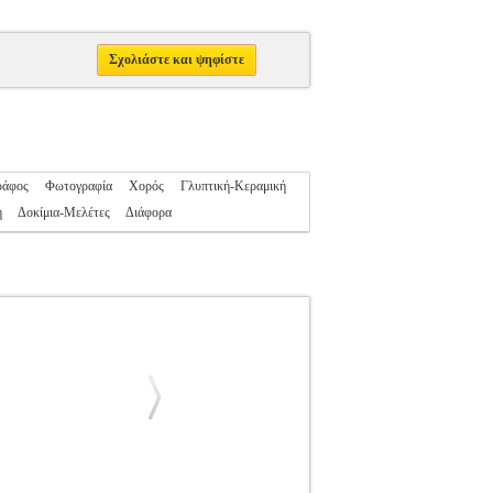
Σχολιάστε και ψηφίστε
ράφος
Φωτογραφία
Χορός
Γλυπτική-Κεραμική
η
Δοκίμια-Μελέτες
Διάφορα