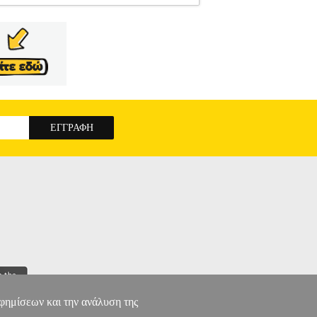
ΑΦΑΗΛΙΔΗΣ ΒΑΣΙΛΗΣ
ΤΕΧΝΕΣ
Κατηγορία:
ΡΑΦΑΗΛΙΔΗΣ ΒΑΣΙΛΗΣ Εκδοτικός οίκος:
 ΑΝΑΓΝΩΣΗΣ ΤΟΥ ΦΙΛΜ -Προϊστορία του
ηνοθεσία, -Ο ηθοποιός στον κινηματογράφο, -Το
 -Ο κινηματογράφος και οι άλλες τέχνες
12
αφημίσεων και την ανάλυση της