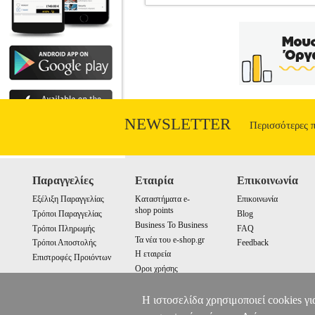
12 ΜΑΘΗΜΑΤΑ ΓΙΑ ΤΟΝ ΚΙΝΗΜΑΤ
ΤΕΧΝΕΣ •ΡΑΦΑΗΛΙΔΗΣ ΒΑΣΙΛΗΣ στ
ΑΙΓΟΚΕΡΩΣ Σελίδες: 214 Διαστά
κινηματογράφου, -Ιστορία του κινηματογ
σενάριο, -Αισθητική, -Οι θεωρητικ
NEWSLETTER
Περισσότερες 
Παραγγελίες
Εταιρία
Επικοινωνία
Εξέλιξη Παραγγελίας
Καταστήματα e-
Επικοινωνία
shop points
Τρόποι Παραγγελίας
Blog
Business To Business
Τρόποι Πληρωμής
FAQ
Τα νέα του e-shop.gr
Τρόποι Αποστολής
Feedback
Η εταιρεία
Επιστροφές Προιόντων
Οροι χρήσης
Cookies
Η ιστοσελίδα χρησιμοποιεί cookies γι