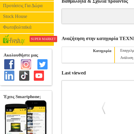
Βαθμολογία & Σχόλια προιόντος
Προτάσεις Για Δώρα
Stock House
Φωτοβολταϊκά
Αναζήτηση στην κατηγορία ΤΕΧ
SUPER MARKET
Κατηγορία
Επαγγελμ
Ανάλυση 
Last viewed