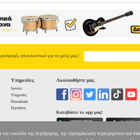
ΟΓΡΑΦΟ
BKS.0049302
BKS.0049302
ΡΑΦΑΗΛΙΔΗΣ ΒΑΣΙΛΗΣ
Ρ
ην κατηγορία ΤΕΧΝΕΣ ISBN: 978-960-322-598-0 Συγγραφέας: 
σεις: 14Χ21 Ημερομηνία Έκδοσης: Ιούλιος 2020 ΜΙΑ ΜΕΘΟΔΟΣ
ράφου, -Οι Σχολές, -Κινηματογραφική τεχνική, -Κινηματογραφική σκ
οί, -Ο σύγχρονος κινηματογράφος, -Ο κινηματογράφος του μέλλοντος,
ΜΑΘΗΜΑΤΑ ΓΙΑ ΤΟΝ ΚΙΝΗΜΑΤΟΓΡΑΦΟ
11.16
προσφορές αποκλειστικά για τα μέλη μας!
Υπηρεσίες
Ακολουθήστε μας
Service
Υπηρεσίες
Downloads
Εγγυήσεις
Κατεβάστε το app μας!
α την ευκολία της περιήγησης, την εξατομίκευση περιεχομένου και δι