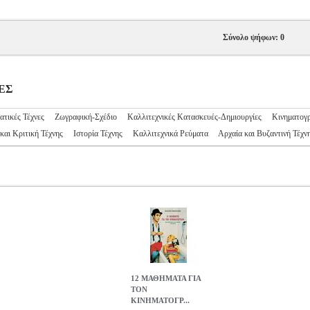
Σύνολο ψήφων: 0
ΝΕΣ
ατικές Τέχνες
Ζωγραφική-Σχέδιο
Καλλιτεχνικές Κατασκευές-Δημιουργίες
Κινηματογ
και Κριτική Τέχνης
Ιστορία Τέχνης
Καλλιτεχνικά Ρεύματα
Αρχαία και Βυζαντινή Τέχν
12 ΜΑΘΗΜΑΤΑ ΓΙΑ
ΤΟΝ
ΚΙΝΗΜΑΤΟΓΡ...