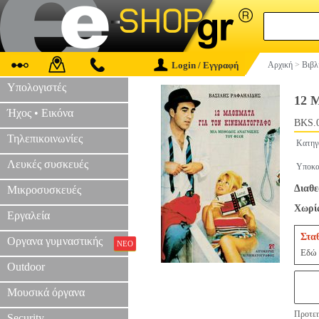
Login / Εγγραφή
Αρχική
>
Βιβλ
Υπολογιστές
12 
Ήχος • Εικόνα
BKS.
Τηλεπικοινωνίες
Κατηγ
Λευκές συσκευές
Υποκα
Διαθε
Μικροσυσκευές
Χωρίς
Εργαλεία
Στα
Οργανα γυμναστικής
ΝΕΟ
Εδώ 
Outdoor
Μουσικά όργανα
Προτει
Security