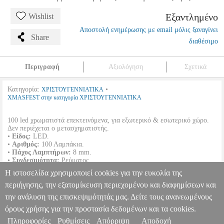
Εξαντλημένο
Wishlist
Αποστολή ενημέρωσης με email μόλις ξαναγίνει
Share
διαθέσιμο
Περιγραφή
Αξιολόγηση
Σχετικά
Κατηγορία:
•
ΧΡΙΣΤΟΥΓΕΝΝΙΑΤΙΚΑ
XMASFEST στην κατηγορία ΧΡΙΣΤΟΥΓΕΝΝΙΑΤΙΚΑ
100 led χρωματιστά επεκτεινόμενα, για εξωτερικό & εσωτερικό χώρο.
Δεν περιέχεται ο μετασχηματιστής.
•
Είδος:
LED.
•
Αριθμός:
100 Λαμπάκια.
•
Πάχος Λαμπτήρων:
8 mm.
•
Συνδεσιμότητα:
Ρεύματος.
•
Χρώμα Λαμπτήρων:
Πολύχρωμο.
Η ιστοσελίδα χρησιμοποιεί cookies για την ευκολία της
•
Μήκος:
8 m.
περιήγησης, την εξατομίκευση περιεχομένου και διαφημίσεων και
την ανάλυση της επισκεψιμότητάς μας. Δείτε τους ανανεωμένους
100 LED ΧΡΩΜ. ΕΞΩΤΕΡΙΚΑ ΕΠΕΚΤΑΣΗ L.V. (ΔΕΝ
ΠΕΡΙΕΧΕΤΑΙ Ο ΜΕΤΑΣΧΗΜΑΤΙΣΤΗΣ)
PER.223417
PER.223417
όρους χρήσης για την προστασία δεδομένων και τα cookies.
XMASFEST
XMASFEST
ΧΡΙΣΤΟΥΓΕΝΝΙΑΤΙΚΑ
Κατηγορία:
Πληροφορίες
Ρυθμίσεις
Απόρριψη
Αποδοχή
Πληροφορίες & Υπηρεσίες >