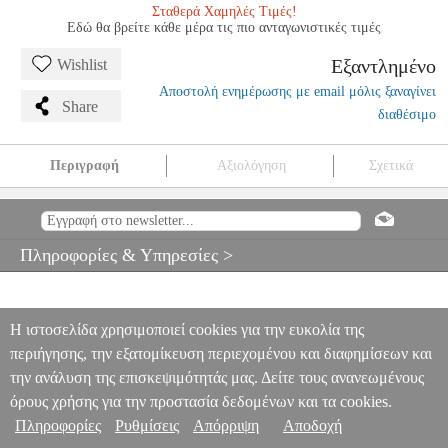
Σταθερά Χαμηλές Τιμές!
Εδώ θα βρείτε κάθε μέρα τις πιο ανταγωνιστικές τιμές
Εξαντλημένο
Wishlist
Αποστολή ενημέρωσης με email μόλις ξαναγίνει
Share
διαθέσιμο
Περιγραφή
Αξιολόγηση
Σχετικά
10 ΕΠΙΤΥΧΙΕΣ ΓΙΑ ΜΠΟΥΖΟΥΚΙ - ΣΥΛΛΟΓΗ
MSC.601256
MSC.601256
ARCO
ARCO
ΜΟΥΣΙΚΑ ΒΙΒΛΙΑ ΕΛΛΗΝΙΚΟΥ
ΤΡΑΓΟΥΔΙΟΥ
10 ΕΠΙΤΥΧΙΕΣ ΓΙΑ ΜΠΟΥΖΟΥΚΙ - ΣΥΛΛΟΓΗ
Πληροφορίες & Υπηρεσίες >
0
Η ιστοσελίδα χρησιμοποιεί cookies για την ευκολία της
περιήγησης, την εξατομίκευση περιεχομένου και διαφημίσεων και
την ανάλυση της επισκεψιμότητάς μας. Δείτε τους ανανεωμένους
όρους χρήσης για την προστασία δεδομένων και τα cookies.
Πληροφορίες
Ρυθμίσεις
Απόρριψη
Αποδοχή