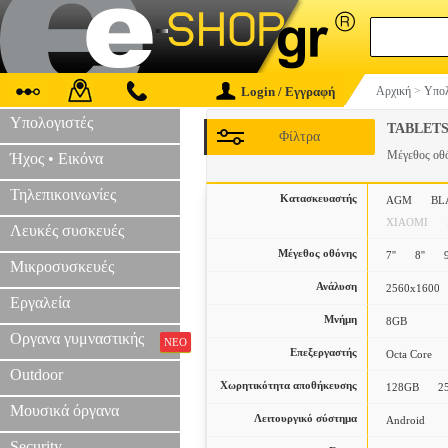
Login / Εγγραφή
Αρχική
>
Υπολ
Υπολογιστές
TABLET
Φίλτρα
Μέγεθος οθ
Ήχος • Εικόνα
Τηλεπικοινωνίες
Κατασκευαστής
AGM
BL
XIAOMI
Λευκές συσκευές
Μέγεθος οθόνης
7''
8''
9
Μικροσυσκευές
Ανάλυση
2560x1600
Εργαλεία
Μνήμη
8GB
Οργανα γυμναστικής
ΝΕΟ
Επεξεργαστής
Octa Core
Outdoor
Χωρητικότητα αποθήκευσης
128GB
2
Μουσικά όργανα
Λειτουργικό σύστημα
Android
Security