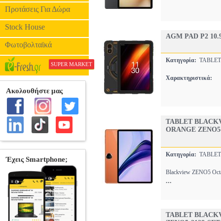
Προτάσεις Για Δώρα
Stock House
AGM PAD P2 10.
Φωτοβολταϊκά
Κατηγορία:
TABLE
SUPER MARKET
Χαρακτηριστικά:
TABLET BLACKV
ORANGE ZENO5-
Κατηγορία:
TABLE
Blackview ZENO5 Octa
...
TABLET BLACKV