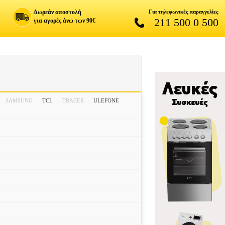
Δωρεάν αποστολή
Για τηλεφωνικές παραγγελίες
211 500 0 500
για αγορές άνω των 90€
SAMSUNG
TCL
TRACER
ULEFONE