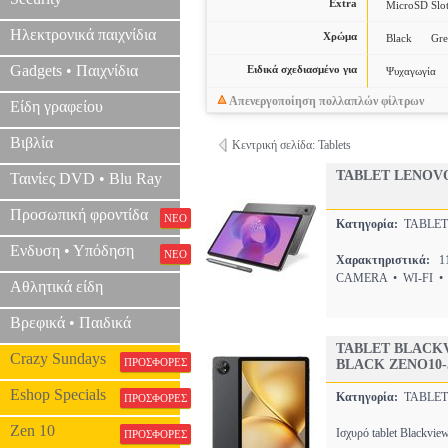
Extra
MicroSD Slo
Ηλεκτρονικά παιχνίδια
Χρώμα
Black
Gr
Gadgets • Παιχνίδια
Ειδικά σχεδιασμένο για
Ψυχαγωγία
Απενεργοποίηση πολλαπλών φίλτρων
Είδη γραφείου
Βιβλία
Κεντρική σελίδα: Tablets
TABLET LENOVO 
Ταινίες DVD • Blu Ray
Προσωπική φροντίδα
ΝΕΟ
Κατηγορία:
TABLE
Ενδυση • Υπόδηση
ΝΕΟ
Χαρακτηριστικά:
11
CAMERA • WI-FI •
Αθλητικά είδη
Βρεφικά • Παιδικά
TABLET BLACKV
Crazy Sundays
ΠΡΟΣΦΟΡΕΣ
BLACK ZENO10-5
Eshop Specials
Κατηγορία:
TABLE
ΠΡΟΣΦΟΡΕΣ
Zen 10
Ισχυρό tablet Blackvi
ΠΡΟΣΦΟΡΕΣ