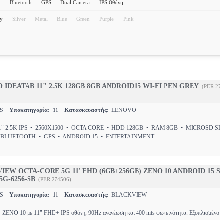
t
Bluetooth
GPS
Dual Camera
IPS Οθόνη
ey
Silver
Metal
Blue
Green
Purple
Pink
IDEATAB 11" 2.5K 128GB 8GB ANDROID15 WI-FI PEN GREY
(PER.2
TS
Υποκατηγορία:
11
Κατασκευαστής:
LENOVO
" 2.5K IPS • 2560X1600 • OCTA CORE • HDD 128GB • RAM 8GB • MICROSD 
 BLUETOOTH • GPS • ANDROID 15 • ENTERTAINMENT
IEW OCTA-CORE 5G 11' FHD (6GB+256GB) ZENO 10 ANDROID 15
G-6256-SB
(PER.274506)
TS
Υποκατηγορία:
11
Κατασκευαστής:
BLACKVIEW
ew ZENO 10 με 11" FHD+ IPS οθόνη, 90Hz ανανέωση και 400 nits φωτεινότητα. Εξοπλισμένο