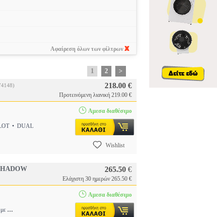
Αφαίρεση όλων των φίλτρων
1
2
>
218.00 €
74148)
Προτεινόμενη λιανική 219.00 €
Αμεσα διαθέσιμο
SLOT • DUAL
Wishlist
 SHADOW
265.50
€
Ελάχιστη 30 ημερών 265.50 €
Αμεσα διαθέσιμο
...
 με