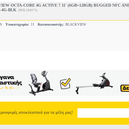
IEW OCTA-CORE 4G ACTIVE 7 11' (6GB+128GB) RUGGED NFC AN
-4G-BLK
(PER.294975)
TS
Υποκατηγορία:
11
Κατασκευαστής:
BLACKVIEW
προσφορές αποκλειστικά για τα μέλη μας!