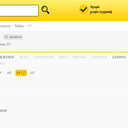
Αγορά
χωρίς εγγραφή
ογιστές
>
Tablets
>
11''
S
12 προϊόντα
όνης
11''
ACKVIEW
BLOW
CONCEPTUM
HOCO
HOTWAV
LAMTECH
LENOVO
XO
x
''
10''
11''
12''
56GB