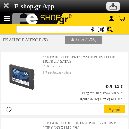
E-shop.gr App
ΣΚΛΗΡΟΣ ΔΙΣΚΟΣ (5)
Φίλτρα (1/76)
SSD PATRIOT PBE192TS25SSDR BURST ELITE
1.92TB 2.5'' SATA 3
PER.323375
4-7 εργάσιμες ημέρες
339.34 €
Ελάχιστη 30 ημερών 320.60 €
Προτεινόμενη λιανική 475.07 €
Αγορά
SSD PATRIOT P310P192TM28 P310 1.92TB NVME
PCIE GEN3 X4 M.2 2280