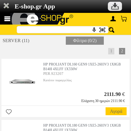
E-shop.gr App
SERVER (11)
Φίλτρα (0/2)
1
2
HP PROLIANT DL160 GEN9 1XE5-2603V3 1X8GB
B140I 4XLFF 1X550W
PER.923207
Κατόπιν παραγγελίας
2111.90
€
Ελάχιστη 30 ημερών 2111.90 €
Αγορά
HP PROLIANT DL180 GEN9 1XE5-2603V3 1X8GB
B140I 4XLFF 1X550W