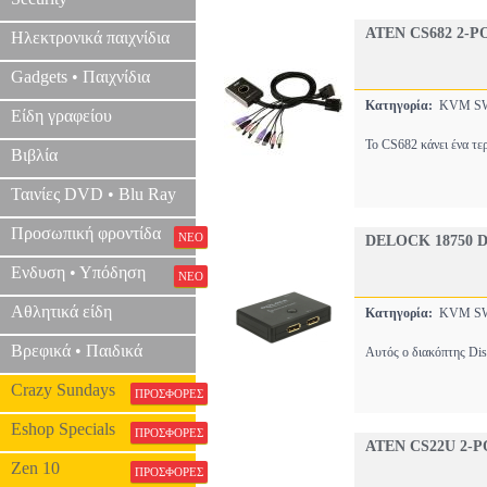
ATEN CS682 2-P
Ηλεκτρονικά παιχνίδια
Gadgets • Παιχνίδια
Κατηγορία:
KVM S
Είδη γραφείου
Το CS682 κάνει ένα τε
Βιβλία
Ταινίες DVD • Blu Ray
Προσωπική φροντίδα
ΝΕΟ
DELOCK 18750 D
Ενδυση • Υπόδηση
ΝΕΟ
Αθλητικά είδη
Κατηγορία:
KVM S
Βρεφικά • Παιδικά
Αυτός ο διακόπτης Dis
Crazy Sundays
ΠΡΟΣΦΟΡΕΣ
Eshop Specials
ΠΡΟΣΦΟΡΕΣ
ATEN CS22U 2-
Zen 10
ΠΡΟΣΦΟΡΕΣ