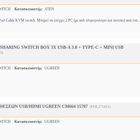
WITCH
Κατασκευαστής:
ATEN
.
Port Cable KVM switch. Μπορεί να ελέγχει 2 PC (με usb πληκτρολόγιο και ποντίκι) από ένα
HARING SWITCH BOX 3X USB-A 3.0 + TYPE-C + MINI USB
3)
WITCH
Κατασκευαστής:
UGREEN
ΘΕΣΕΩΝ USB/HDMI UGREEN CM664 15707
(PER.271801)
WITCH
Κατασκευαστής:
UGREEN