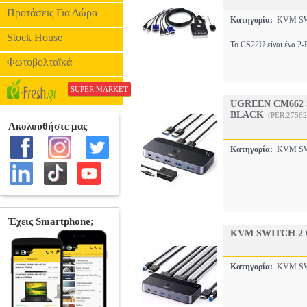
Προτάσεις Για Δώρα
Κατηγορία:
KVM S
Stock House
Το CS22U είναι ένα 2-
Φωτοβολταϊκά
SUPER MARKET
UGREEN CM662 S
BLACK
(PER.27562
Κατηγορία:
KVM S
KVM SWITCH 2 
Κατηγορία:
KVM S