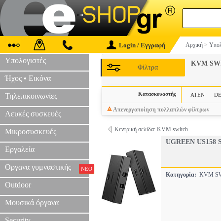
Login / Εγγραφή
Αρχική
>
Υπολ
Υπολογιστές
KVM SW
Φίλτρα
Ήχος • Εικόνα
Κατασκευαστής
Τηλεπικοινωνίες
ATEN
D
Απενεργοποίηση πολλαπλών φίλτρων
Λευκές συσκευές
Κεντρική σελίδα: KVM switch
Μικροσυσκευές
UGREEN US158 
Εργαλεία
Οργανα γυμναστικής
ΝΕΟ
Κατηγορία:
KVM S
Outdoor
Μουσικά όργανα
Security