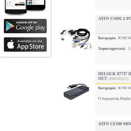
ATEN CS692 2-
Κατηγορία:
KVM S
Χαρακτηριστικά:
2-
DELOCK 87737 D
OUT
(PER.589257)
Κατηγορία:
KVM S
Ο διαχωριστής DisplayP
ATEN CE100 MI