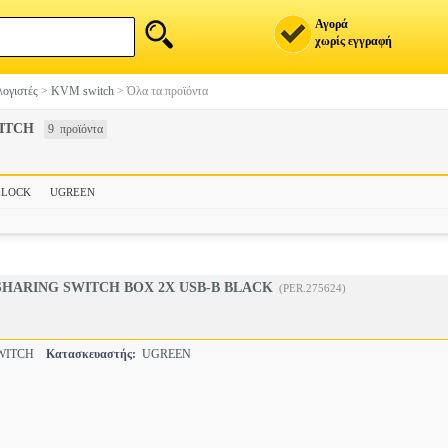
Αγορά
χωρίς εγγραφή
ογιστές
>
KVM switch
>
Όλα τα προϊόντα
ITCH
9 προϊόντα
ELOCK
UGREEN
SHARING SWITCH BOX 2X USB-B BLACK
(PER.275624)
WITCH
Κατασκευαστής:
UGREEN