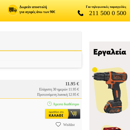
Δωρεάν αποστολή
Για τηλεφωνικές παραγγελίες
211 500 0 500
για αγορές άνω των 90€
11.95 €
Ελάχιστη 30 ημερών 11.95 €
Προτεινόμενη λιανική 12.95 €
Αμεσα διαθέσιμο
Wishlist