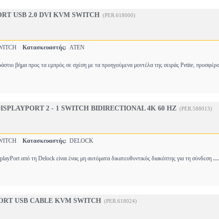
ORT USB 2.0 DVI KVM SWITCH
(PER.618000)
WITCH
Κατασκευαστής:
ATEN
ράστιο βήμα προς τα εμπρός σε σχέση με τα προηγούμενα μοντέλα της σειράς Petite, προσφέρ
ISPLAYPORT 2 - 1 SWITCH BIDIRECTIONAL 4K 60 HZ
(PER.588013)
WITCH
Κατασκευαστής:
DELOCK
...
playPort από τη Delock είναι ένας μη αυτόματα δικατευθυντικός διακόπτης για τη σύνδεση
PORT USB CABLE KVM SWITCH
(PER.618024)