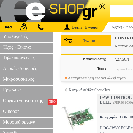
Login / Εγγραφή
Αρχική
>
Υπολ
Υπολογιστές
CONTRO
Φίλτρα
Κατασκευα
Ήχος • Εικόνα
Τηλεπικοινωνίες
Κατασκευαστής
AXAGON
Λευκές συσκευές
Τύπος
Express Card
Απενεργοποίηση πολλαπλών φίλτρων
Μικροσυσκευές
Εργαλεία
Κεντρική σελίδα: Controllers
DAWICONTROL D
Οργανα γυμναστικής
ΝΕΟ
BULK
(PER.801030)
Outdoor
Κατηγορία:
CONTR
Μουσικά όργανα
Η DC-FW800 PCI-E της
Security