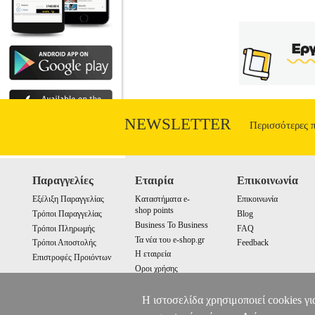
NEWSLETTER
Περισσότερες 
Παραγγελίες
Εταιρία
Επικοινωνία
Εξέλιξη Παραγγελίας
Καταστήματα e-
Επικοινωνία
shop points
Τρόποι Παραγγελίας
Blog
Business To Business
Τρόποι Πληρωμής
FAQ
Τα νέα του e-shop.gr
Τρόποι Αποστολής
Feedback
Η εταιρεία
Επιστροφές Προιόντων
Οροι χρήσης
Cookies
Η ιστοσελίδα χρησιμοποιεί cookies γι