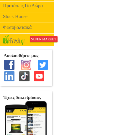
Προτάσεις Για Δώρα
Stock House
Φωτοβολταϊκά
SUPER MARKET