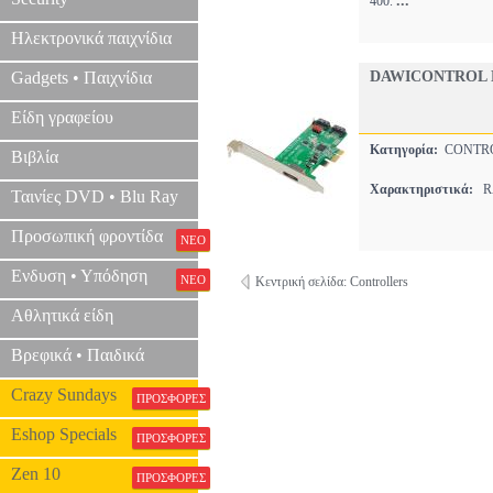
...
400.
Ηλεκτρονικά παιχνίδια
Gadgets • Παιχνίδια
DAWICONTROL D
Είδη γραφείου
Κατηγορία:
CONTR
Βιβλία
Χαρακτηριστικά:
RA
Ταινίες DVD • Blu Ray
Προσωπική φροντίδα
ΝΕΟ
Ενδυση • Υπόδηση
ΝΕΟ
Κεντρική σελίδα: Controllers
Αθλητικά είδη
Βρεφικά • Παιδικά
Crazy Sundays
ΠΡΟΣΦΟΡΕΣ
Eshop Specials
ΠΡΟΣΦΟΡΕΣ
Zen 10
ΠΡΟΣΦΟΡΕΣ