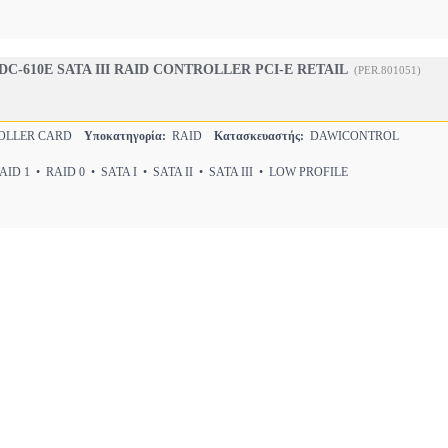
C-610E SATA III RAID CONTROLLER PCI-E RETAIL
(PER.801051)
OLLER CARD
Υποκατηγορία:
RAID
Κατασκευαστής:
DAWICONTROL
ID 1 • RAID 0 • SATA I • SATA II • SATA III • LOW PROFILE