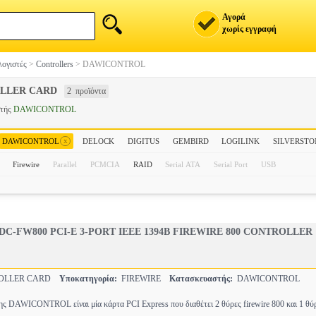
Αγορά
χωρίς εγγραφή
ογιστές
>
Controllers
>
DAWICONTROL
LLER CARD
2 προϊόντα
στής
DAWICONTROL
x
DAWICONTROL
DELOCK
DIGITUS
GEMBIRD
LOGILINK
SILVERSTO
Firewire
Parallel
PCMCIA
RAID
Serial ATA
Serial Port
USB
C-FW800 PCI-E 3-PORT IEEE 1394B FIREWIRE 800 CONTROLLER
OLLER CARD
Υποκατηγορία:
FIREWIRE
Κατασκευαστής:
DAWICONTROL
 DAWICONTROL είναι μία κάρτα PCI Express που διαθέτει 2 θύρες firewire 800 και 1 θύρ