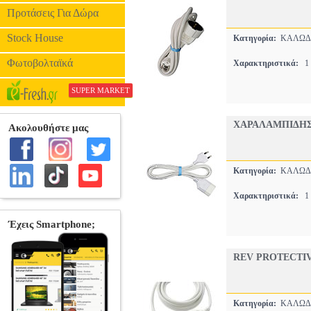
Προτάσεις Για Δώρα
Stock House
Κατηγορία:
ΚΑΛΩΔΙ
Φωτοβολταϊκά
Χαρακτηριστικά:
1 
SUPER MARKET
ΧΑΡΑΛΑMΠΙΔΗΣ 
Κατηγορία:
ΚΑΛΩΔΙ
Χαρακτηριστικά:
1 
REV PROTECTI
Κατηγορία:
ΚΑΛΩΔΙ