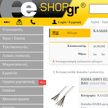
Login / Εγγραφή
Αρχική
>
Εργα
Υπολογιστές
ΚΑΛΩΔΙ
Φίλτρα
Ήχος • Εικόνα
Κατασκευαστής
Τηλεπικοινωνίες
ALFAONE
Μήκος
2m
3m
Λευκές συσκευές
Απενεργοποίηση πολλαπλών φίλτρων
Μικροσυσκευές
Κεντρική σελίδα: Καλώδια • μπαλαντέζες
Εργαλεία
HAMA 110971 EL
Οργανα γυμναστικής
ΝΕΟ
BAG
(PER.607509)
Outdoor
Κατηγορία:
ΚΑΛΩΔΙ
Μουσικά όργανα
Καλώδιο HAMA για ηλε
Security