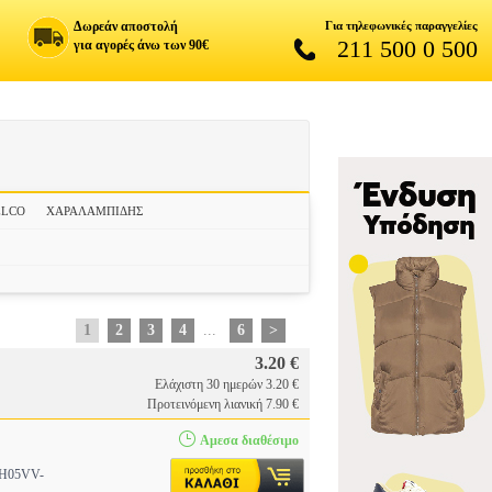
Δωρεάν αποστολή
Για τηλεφωνικές παραγγελίες
211 500 0 500
για αγορές άνω των 90€
ELCO
ΧΑΡΑΛΑΜΠΙΔΗΣ
1
2
3
4
...
6
>
3.20 €
Ελάχιστη 30 ημερών 3.20 €
Προτεινόμενη λιανική 7.90 €
Αμεσα διαθέσιμο
: H05VV-