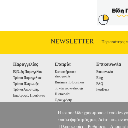
NEWSLETTER
Περισσότερες 
Παραγγελίες
Εταιρία
Επικοινωνία
Εξέλιξη Παραγγελίας
Καταστήματα e-
Επικοινωνία
shop points
Τρόποι Παραγγελίας
Blog
Business To Business
Τρόποι Πληρωμής
FAQ
Τα νέα του e-shop.gr
Τρόποι Αποστολής
Feedback
Η εταιρεία
Επιστροφές Προιόντων
Οροι χρήσης
Cookies
Η ιστοσελίδα χρησιμοποιεί cookies γι
επισκεψιμότητάς μας. Δείτε τους αναν
Πληροφορίες
Ρυθμίσεις
Απόρριψ