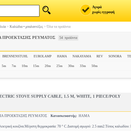
Αγορά
χωρίς εγγραφή
λεία
>
Καλώδια • μπαλαντέζες
>
Όλα τα προϊόντα
Α ΠΡΟΕΚΤΑΣΗΣ ΡΕΥΜΑΤΟΣ
54 προϊόντα
BRENNENSTUHL
EUROLAMP
HAMA
NAKAYAMA
REV
SONORA
T
5m
7m
10m
15m
20m
25m
30m
33m
50m
ECTRIC STOVE SUPPLY CABLE, 1.5 M, WHITE, 1 PIECE/POLY
Α ΠΡΟΕΚΤΑΣΗΣ ΡΕΥΜΑΤΟΣ
Κατασκευαστής:
HAMA
κτρική κουζίνα.Μέγιστη θερμοκρασία: 70 ° C.Διατομή αγωγού: 2.5 mm2.Τύπος καλωδίου