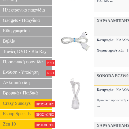
...
F.Μήκος
Ηλεκτρονικά παιχνίδια
Gadgets • Παιχνίδια
ΧΑΡΑΛΑMΠΙΔΗΣ 
Είδη γραφείου
Κατηγορία:
ΚΑΛΩΔΙ
Βιβλία
Χαρακτηριστικά:
1 
Ταινίες DVD • Blu Ray
Προσωπική φροντίδα
ΝΕΟ
Ενδυση • Υπόδηση
ΝΕΟ
SONORA EC3W0
Αθλητικά είδη
Κατηγορία:
ΚΑΛΩΔΙ
Βρεφικά • Παιδικά
Πρακτική προέκταση κα
Crazy Sundays
ΠΡΟΣΦΟΡΕΣ
...
Eshop Specials
ΠΡΟΣΦΟΡΕΣ
Zen 10
ΠΡΟΣΦΟΡΕΣ
ΧΑΡΑΛΑMΠΙΔΗΣ