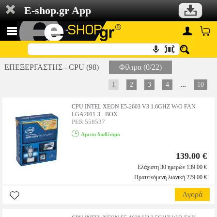
E-shop.gr App
ΕΠΕΞΕΡΓΑΣΤΗΣ - CPU (98)
Φίλτρα (0/22)
...
1
2
3
4
10
CPU INTEL XEON E5-2603 V3 1.6GHZ W/O FAN
LGA2011-3 - BOX
PER.558537
Αμεσα διαθέσιμο
139.00 €
Ελάχιστη 30 ημερών 139.00 €
Προτεινόμενη λιανική 279.00 €
Αγορά