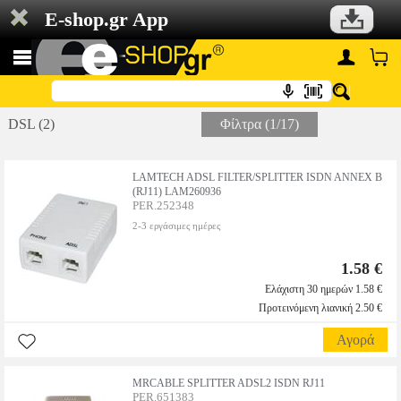
E-shop.gr App
DSL (2)
Φίλτρα (1/17)
LAMTECH ADSL FILTER/SPLITTER ISDN ANNEX B
(RJ11) LAM260936
PER.252348
2-3 εργάσιμες ημέρες
1.58 €
Ελάχιστη 30 ημερών 1.58 €
Προτεινόμενη λιανική 2.50 €
Αγορά
MRCABLE SPLITTER ADSL2 ISDN RJ11
PER.651383