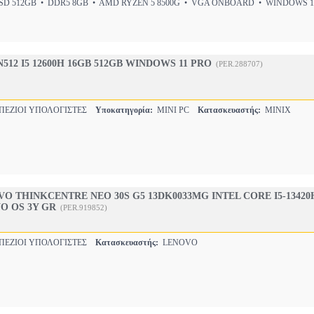
D 512GB • DDR5 8GB • AMD RYZEN 5 8500G • VGA ONBOARD • WINDOWS 1
N512 I5 12600H 16GB 512GB WINDOWS 11 PRO
(PER.288707)
ΠΕΖΙΟΙ ΥΠΟΛΟΓΙΣΤΕΣ
Υποκατηγορία:
MINI PC
Κατασκευαστής:
MINIX
O THINKCENTRE NEO 30S G5 13DK0033MG INTEL CORE I5-13420
O OS 3Y GR
(PER.919852)
ΠΕΖΙΟΙ ΥΠΟΛΟΓΙΣΤΕΣ
Κατασκευαστής:
LENOVO