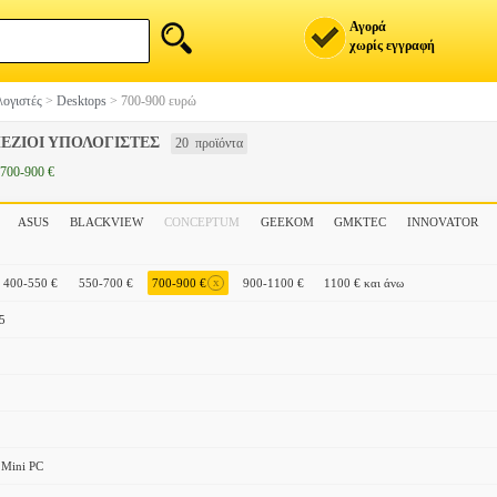
Αγορά
χωρίς εγγραφή
ογιστές
>
Desktops
>
700-900 ευρώ
ΕΖΙΟΙ ΥΠΟΛΟΓΙΣΤΕΣ
20 προϊόντα
700-900 €
ASUS
BLACKVIEW
CONCEPTUM
GEEKOM
GMKTEC
INNOVATOR
x
400-550 €
550-700 €
700-900 €
900-1100 €
1100 € και άνω
5
Mini PC