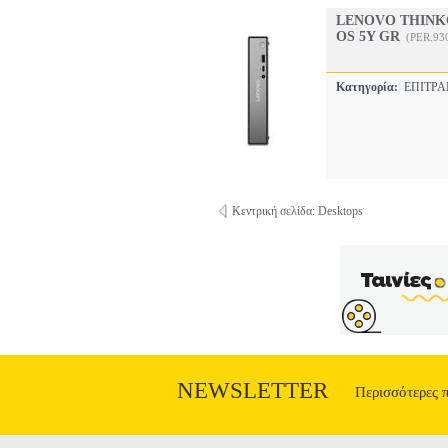
LENOVO THINKC
OS 5Y GR
(PER.93
Κατηγορία:
ΕΠΙΤΡΑ
Κεντρική σελίδα: Desktops
NEWSLETTER
Περισσότερες 