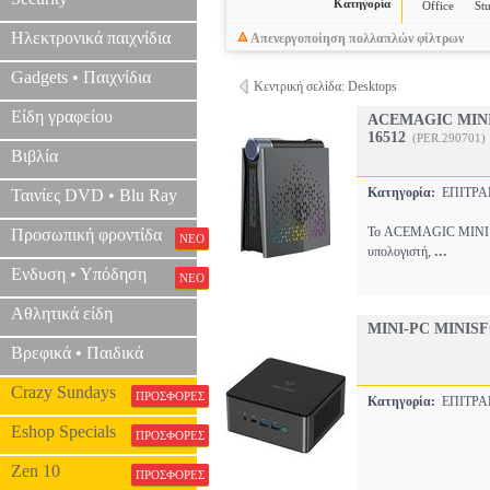
Κατηγορία
Office
St
Ηλεκτρονικά παιχνίδια
Απενεργοποίηση πολλαπλών φίλτρων
Gadgets • Παιχνίδια
Κεντρική σελίδα: Desktops
Είδη γραφείου
ACEMAGIC MINI 
16512
(PER.290701)
Βιβλία
Κατηγορία:
ΕΠΙΤΡΑ
Ταινίες DVD • Blu Ray
Το ACEMAGIC MINI P
Προσωπική φροντίδα
ΝΕΟ
...
υπολογιστή,
Ενδυση • Υπόδηση
ΝΕΟ
Αθλητικά είδη
MINI-PC MINIS
Βρεφικά • Παιδικά
Crazy Sundays
ΠΡΟΣΦΟΡΕΣ
Κατηγορία:
ΕΠΙΤΡΑ
Eshop Specials
ΠΡΟΣΦΟΡΕΣ
Zen 10
ΠΡΟΣΦΟΡΕΣ