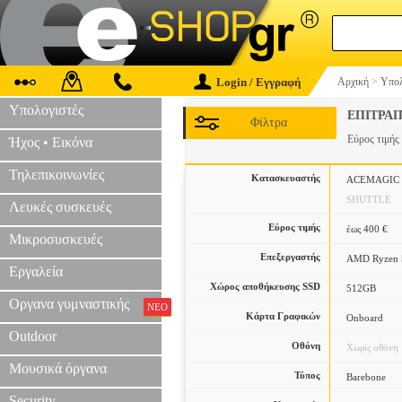
Login / Εγγραφή
Αρχική
>
Υπολ
Υπολογιστές
ΕΠΙΤΡΑΠ
Φίλτρα
Εύρος τιμής
Ήχος • Εικόνα
Τηλεπικοινωνίες
Κατασκευαστής
ACEMAGIC
SHUTTLE
Λευκές συσκευές
Εύρος τιμής
έως 400 €
Μικροσυσκευές
Επεξεργαστής
AMD Ryzen 
Εργαλεία
Χώρος αποθήκευσης SSD
512GB
Οργανα γυμναστικής
ΝΕΟ
Κάρτα Γραφικών
Onboard
Outdoor
Οθόνη
Χωρίς οθόνη
Μουσικά όργανα
Τύπος
Barebone
Security