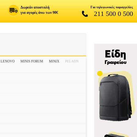
Δωρεάν αποστολή
Για τηλεφωνικές παραγγελίες
211 500 0 500
για αγορές άνω των 90€
LENOVO
MINIS FORUM
MINIX
PELADN