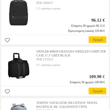
PER.260037
2-3 εργάσιμες ημέρες
96.12 €
Ελάχιστη 30 ημερών 96.12 €
Προτεινόμενη λιανική 129.00 €
Αγορά
WENGER 600659 GRANADA WHEELED COMPUTER
CASE 17.3'' GREY/BLACK
PER.215022
4-7 εργάσιμες ημέρες
109.90
€
Ελάχιστη 30 ημερών 109.90 €
Αγορά
TOMTOC NAVIGATOR-T66 LITEWAY TRAVEL
BACKPACK 28L 15,6(ΑΝΟΙΧΤΟ ΓΚΡΙ)