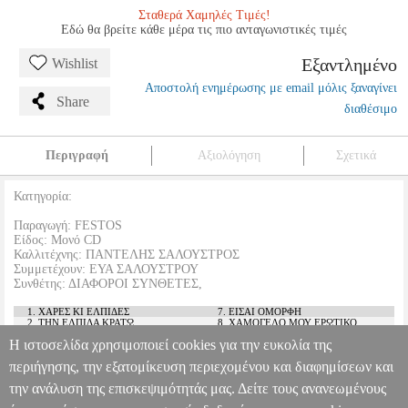
Σταθερά Χαμηλές Τιμές!
Εδώ θα βρείτε κάθε μέρα τις πιο ανταγωνιστικές τιμές
Εξαντλημένο
Wishlist
Αποστολή ενημέρωσης με email μόλις ξαναγίνει
Share
διαθέσιμο
Περιγραφή
Αξιολόγηση
Σχετικά
Κατηγορία:
Παραγωγή: FESTOS
Είδος: Μονό CD
Καλλιτέχνης: ΠΑΝΤΕΛΗΣ ΣΑΛΟΥΣΤΡΟΣ
Συμμετέχουν: ΕΥΑ ΣΑΛΟΥΣΤΡΟΥ
Συνθέτης: ΔΙΑΦΟΡΟΙ ΣΥΝΘΕΤΕΣ,
1. ΧΑΡΕΣ ΚΙ ΕΛΠΙΔΕΣ
7. ΕΙΣΑΙ ΟΜΟΡΦΗ
2. ΤΗΝ ΕΛΠΙΔΑ ΚΡΑΤΩ
8. ΧΑΜΟΓΕΛΟ ΜΟΥ ΕΡΩΤΙΚΟ
3. ΚΡΗΤΗ ΜΟΥ
9. Ο ΔΥΣΤΥΧΗΣ
Η ιστοσελίδα χρησιμοποιεί cookies για την ευκολία της
4. ΕΙΝΑΙ ΘΕΡΙΟ Ο ΕΡΩΤΑΣ
10. ΟΣΑ ΤΡΑΓΟΥΔΙΑ
5. ΟΝΕΙΡΟ Σ' ΕΙΔΑ ΠΑΛΙ
11. ΣΑΝ ΤΟΝ ΑΝΤΑΡΤΗ
περιήγησης, την εξατομίκευση περιεχομένου και διαφημίσεων και
6. ΩΣ ΠΟΤΕ ΘΑ ΣΕ ΚΑΡΤΕΡΩ
12. ΑΛΑΡΓΟ ΜΟΥ
την ανάλυση της επισκεψιμότητάς μας. Δείτε τους ανανεωμένους
ΠΑΝΤΕΛΗΣ ΣΑΛΟΥΣΤΡΟΣ - ΧΑΜΟΓΕΛΟ ΜΟΥ ΕΡΩΤΙΚΟ