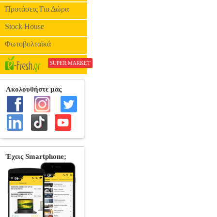
Προτάσεις Για Δώρα
Stock House
Φωτοβολταϊκά
SUPER MARKET