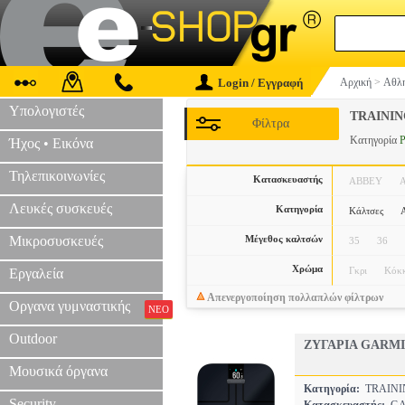
Login / Εγγραφή
Αρχική
>
Αθλη
Υπολογιστές
TRAINI
Φίλτρα
Κατηγορία
Ρ
Ήχος • Εικόνα
Τηλεπικοινωνίες
Κατασκευαστής
ABBEY
Λευκές συσκευές
Κατηγορία
Κάλτσες
Α
Μικροσυσκευές
Μέγεθος καλτσών
35
36
Χρώμα
Γκρι
Κόκκ
Εργαλεία
Απενεργοποίηση πολλαπλών φίλτρων
Οργανα γυμναστικής
ΝΕΟ
Outdoor
ΖΥΓΑΡΙΑ GARMI
Μουσικά όργανα
Κατηγορία:
TRAINI
Security