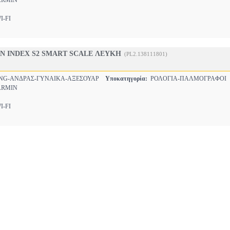
RMIN
-FI
N INDEX S2 SMART SCALE ΛΕΥΚΗ
(PL2.138111801)
NG-ΑΝΔΡΑΣ-ΓΥΝΑΙΚΑ-ΑΞΕΣΟΥΑΡ
Υποκατηγορία:
ΡΟΛΟΓΙΑ-ΠΑΛΜΟΓΡΑΦΟ
RMIN
-FI