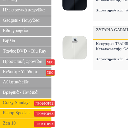
Κατασκευαστής:
GA
Ηλεκτρονικά παιχνίδια
Χαρακτηριστικά:
WI
Gadgets • Παιχνίδια
ΖΥΓΑΡΙΑ GARMI
Είδη γραφείου
Βιβλία
Κατηγορία:
TRAINI
Κατασκευαστής:
GA
Ταινίες DVD • Blu Ray
Χαρακτηριστικά:
WI
Προσωπική φροντίδα
ΝΕΟ
Ενδυση • Υπόδηση
ΝΕΟ
Αθλητικά είδη
Βρεφικά • Παιδικά
Crazy Sundays
ΠΡΟΣΦΟΡΕΣ
Eshop Specials
ΠΡΟΣΦΟΡΕΣ
Zen 10
ΠΡΟΣΦΟΡΕΣ