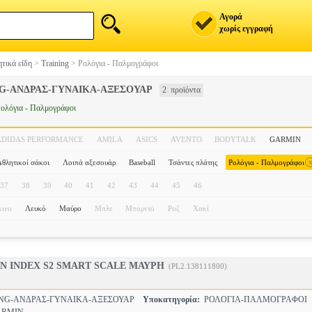
Αγορά
χωρίς εγγραφή
τικά είδη
>
Training
>
Ρολόγια - Παλμογράφοι
NG-ΑΝΔΡΑΣ-ΓΥΝΑΙΚΑ-ΑΞΕΣΟΥΑΡ
2 προϊόντα
ολόγια - Παλμογράφοι
ADIDAS PERFORMANCE
AMILA
ASICS
AVENTO
BODYTALK
GARMIN
θλητικοί σάκοι
Λοιπά αξεσουάρ
Baseball
Τσάντες πλάτης
Ρολόγια - Παλμογράφοι
37
38
39
40
41
42
43
44
45
46
ινο
Λευκό
Μαύρο
Μπλε
Μπορντό
Ροζ
Χακί
N INDEX S2 SMART SCALE ΜΑΥΡΗ
(PL2.138111800)
NG-ΑΝΔΡΑΣ-ΓΥΝΑΙΚΑ-ΑΞΕΣΟΥΑΡ
Υποκατηγορία:
ΡΟΛΟΓΙΑ-ΠΑΛΜΟΓΡΑΦΟ