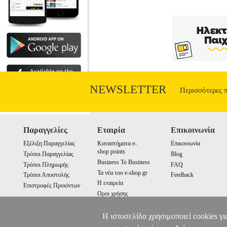
NEWSLETTER
Περισσότερες 
Παραγγελίες
Εταιρία
Επικοινωνία
Εξέλιξη Παραγγελίας
Καταστήματα e-
Επικοινωνία
shop points
Τρόποι Παραγγελίας
Blog
Business To Business
Τρόποι Πληρωμής
FAQ
Τα νέα του e-shop.gr
Τρόποι Αποστολής
Feedback
Η εταιρεία
Επιστροφές Προιόντων
Οροι χρήσης
Cookies
Η ιστοσελίδα χρησιμοποιεί cookies γι