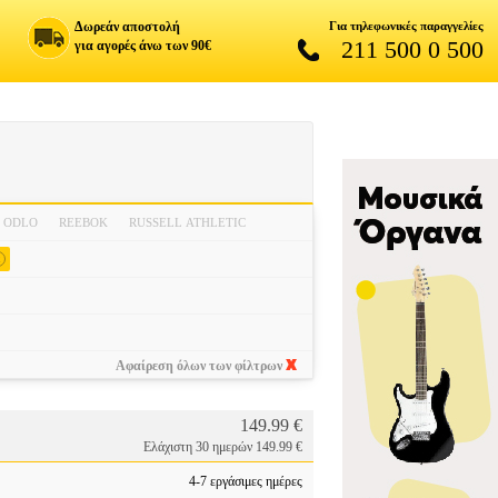
Δωρεάν αποστολή
Για τηλεφωνικές παραγγελίες
211 500 0 500
για αγορές άνω των 90€
ODLO
REEBOK
RUSSELL ATHLETIC
x
Αφαίρεση όλων των φίλτρων
149.99 €
Ελάχιστη 30 ημερών 149.99 €
Ι
4-7 εργάσιμες ημέρες