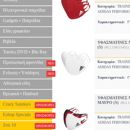
Κατηγορία:
TRAINI
Ηλεκτρονικά παιχνίδια
ADIDAS PERFORM
Gadgets • Παιχνίδια
Χαρακτηριστικά:
FW
Είδη γραφείου
Βιβλία
ΥΦΑΣΜΑΤΙΝΕΣ 
(S)
(PL2.138115452)
Ταινίες DVD • Blu Ray
Προσωπική φροντίδα
Κατηγορία:
TRAINI
ΝΕΟ
ADIDAS PERFORM
Ενδυση • Υπόδηση
ΝΕΟ
Χαρακτηριστικά:
FW
Αθλητικά είδη
Βρεφικά • Παιδικά
ΥΦΑΣΜΑΤΙΝΕΣ 
ΜΑΥΡΟ (S)
(PL2.
Crazy Sundays
ΠΡΟΣΦΟΡΕΣ
Eshop Specials
ΠΡΟΣΦΟΡΕΣ
Κατηγορία:
TRAINI
ADIDAS PERFORM
Zen 10
ΠΡΟΣΦΟΡΕΣ