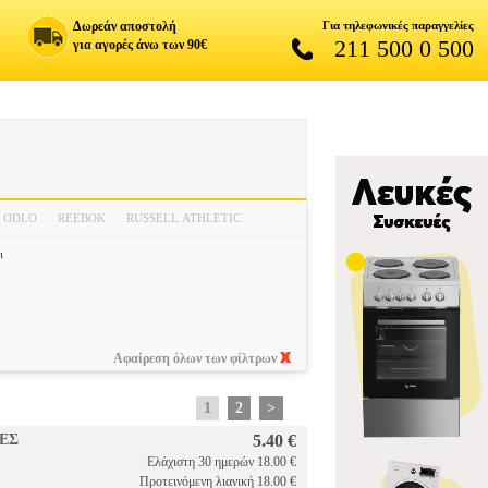
Δωρεάν αποστολή
Για τηλεφωνικές παραγγελίες
211 500 0 500
για αγορές άνω των 90€
ODLO
REEBOK
RUSSELL ATHLETIC
ι
Αφαίρεση όλων των φίλτρων
1
2
>
ΕΣ
5.40 €
Ελάχιστη 30 ημερών 18.00 €
Προτεινόμενη λιανική 18.00 €