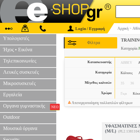
Login / Εγγραφή
Αρχική
>
Αθλη
Υπολογιστές
TRAINI
Φίλτρα
Κατηγορία
Λ
Ήχος • Εικόνα
Τηλεπικοινωνίες
Κατασκευαστής
ABBEY
Λευκές συσκευές
Κατηγορία
Κάλτσες
Α
Μικροσυσκευές
Μέγεθος καλτσών
35
36
Χρώμα
Γκρι
Κόκκ
Εργαλεία
Απενεργοποίηση πολλαπλών φίλτρων
Οργανα γυμναστικής
ΝΕΟ
Outdoor
ΥΦΑΣΜΑΤΙΝΕΣ 
Μουσικά όργανα
(M/L)
(PL2.1381104
Security