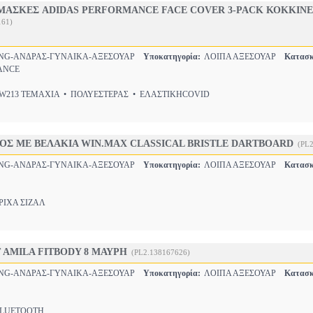
ΜΑΣΚΕΣ ADIDAS PERFORMANCE FACE COVER 3-PACK ΚΟΚΚΙΝ
161)
NG-ΑΝΔΡΑΣ-ΓΥΝΑΙΚΑ-ΑΞΕΣΟΥΑΡ
Υποκατηγορία:
ΛΟΙΠΑ ΑΞΕΣΟΥΑΡ
Κατασκ
ANCE
213 ΤΕΜΑΧΙΑ • ΠΟΛΥΕΣΤΕΡΑΣ • ΕΛΑΣΤΙΚΗCOVID
ΟΣ ΜΕ ΒΕΛΑΚΙΑ WIN.MAX CLASSICAL BRISTLE DARTBOARD
(PL
NG-ΑΝΔΡΑΣ-ΓΥΝΑΙΚΑ-ΑΞΕΣΟΥΑΡ
Υποκατηγορία:
ΛΟΙΠΑ ΑΞΕΣΟΥΑΡ
Κατασκ
ΙΧΑ ΣΙΖΑΛ
 AMILA FITBODY 8 ΜΑΥΡΗ
(PL2.138167626)
NG-ΑΝΔΡΑΣ-ΓΥΝΑΙΚΑ-ΑΞΕΣΟΥΑΡ
Υποκατηγορία:
ΛΟΙΠΑ ΑΞΕΣΟΥΑΡ
Κατασκ
UETOOTH