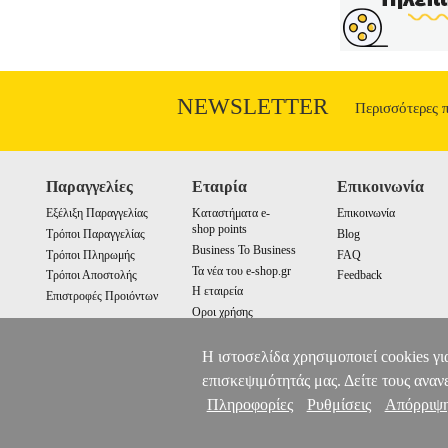
NEWSLETTER
Περισσότερες 
Παραγγελίες
Εταιρία
Επικοινωνία
Εξέλιξη Παραγγελίας
Καταστήματα e-
Επικοινωνία
shop points
Τρόποι Παραγγελίας
Blog
Business To Business
Τρόποι Πληρωμής
FAQ
Τα νέα του e-shop.gr
Τρόποι Αποστολής
Feedback
Η εταιρεία
Επιστροφές Προιόντων
Οροι χρήσης
Cookies
Η ιστοσελίδα χρησιμοποιεί cookies γι
επισκεψιμότητάς μας. Δείτε τους αναν
Πληροφορίες
Ρυθμίσεις
Απόρριψ