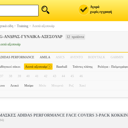
Αγορά
χωρίς εγγραφή
τικά είδη
>
Training
>
Λοιπά αξεσουάρ
NG-ΑΝΔΡΑΣ-ΓΥΝΑΙΚΑ-ΑΞΕΣΟΥΑΡ
12 προϊόντα
οιπά αξεσουάρ
ADIDAS PERFORMANCE
AMILA
ASICS
AVENTO
BODYTALK
GARMIN
x
θλητικοί σάκοι
Λοιπά αξεσουάρ
Baseball
Τσάντες πλάτης
Ρολόγια - Παλμογράφο
37
38
39
40
41
42
43
44
45
46
ινο
Λευκό
Μαύρο
Μπλε
Μπορντό
Ροζ
Χακί
ΜΑΣΚΕΣ ADIDAS PERFORMANCE FACE COVERS 3-PACK ΚΟΚΚΙΝ
34)