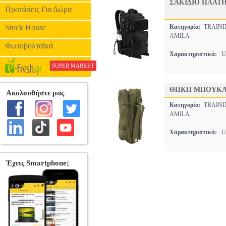
ΣΑΚΙΔΙΟ ΠΛΑΤΗΣ
Προτάσεις Για Δώρα
Stock House
Κατηγορία:
TRAINI
AMILA
Φωτοβολταϊκά
Χαρακτηριστικά:
UN
SUPER MARKET
ΘΗΚΗ ΜΠΟΥΚΑΛΙ
Κατηγορία:
TRAINI
AMILA
Χαρακτηριστικά:
UN