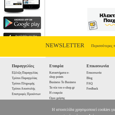
NEWSLETTER
Περισσότερες 
Παραγγελίες
Εταιρία
Επικοινωνία
Εξέλιξη Παραγγελίας
Καταστήματα e-
Επικοινωνία
shop points
Τρόποι Παραγγελίας
Blog
Business To Business
Τρόποι Πληρωμής
FAQ
Τα νέα του e-shop.gr
Τρόποι Αποστολής
Feedback
Η εταιρεία
Επιστροφές Προιόντων
Οροι χρήσης
Cookies
Η ιστοσελίδα χρησιμοποιεί cookies γι