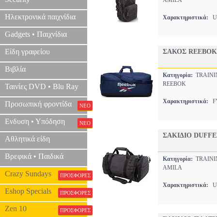
AMILA
Ηλεκτρονικά παιχνίδια
Χαρακτηριστικά:
UN
Gadgets • Παιχνίδια
Είδη γραφείου
ΣΑΚΟΣ REEBOK
Βιβλία
Κατηγορία:
TRAINI
REEBOK
Ταινίες DVD • Blu Ray
Χαρακτηριστικά:
FW
Προσωπική φροντίδα
ΝΕΟ
Ενδυση • Υπόδηση
ΝΕΟ
ΣΑΚΙΔΙΟ DUFFE
Αθλητικά είδη
Βρεφικά • Παιδικά
Κατηγορία:
TRAINI
AMILA
Crazy Sundays
ΠΡΟΣΦΟΡΕΣ
Χαρακτηριστικά:
UN
Eshop Specials
ΠΡΟΣΦΟΡΕΣ
Zen 10
ΠΡΟΣΦΟΡΕΣ