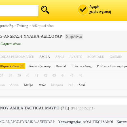
Αγορά
χωρίς εγγραφή
τικά είδη
>
Training
>
Αθλητικοί σάκοι
NG-ΑΝΔΡΑΣ-ΓΥΝΑΙΚΑ-ΑΞΕΣΟΥΑΡ
5 προϊόντα
θλητικοί σάκοι
ADIDAS PERFORMANCE
AMILA
ASICS
AVENTO
BODYTALK
GARMIN
x
θλητικοί σάκοι
Λοιπά αξεσουάρ
Baseball
Τσάντες πλάτης
Ρολόγια - Παλμογράφο
37
38
39
40
41
42
43
44
45
46
ινο
Λευκό
Μαύρο
Μπλε
Μπορντό
Ροζ
Χακί
ΝΟΥ AMILA TACTICAL ΜΑΥΡΟ (7 L)
(PL2.138156511)
NG-ΑΝΔΡΑΣ-ΓΥΝΑΙΚΑ-ΑΞΕΣΟΥΑΡ
Υποκατηγορία:
ΑΘΛΗΤΙΚΟΙ ΣΑΚΟΙ
Κατασ