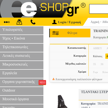
Login / Εγγραφή
Αρχική
>
Αθλη
Υπολογιστές
TRAINI
Φίλτρα
Κατηγορία
Α
Ήχος • Εικόνα
Τηλεπικοινωνίες
Κατασκευαστής
ABBEY
Λευκές συσκευές
Κατηγορία
Κάλτσες
Α
Μικροσυσκευές
Μέγεθος καλτσών
35
36
Χρώμα
Γκρι
Κόκκ
Εργαλεία
Απενεργοποίηση πολλαπλών φίλτρων
Οργανα γυμναστικής
ΝΕΟ
Outdoor
ΤΣΑΝΤΑΚΙ ΣΤΕΡ
Μουσικά όργανα
Κατηγορία:
TRAINI
Security