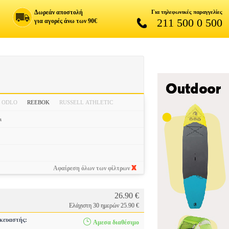
Δωρεάν αποστολή
Για τηλεφωνικές παραγγελίες
211 500 0 500
για αγορές άνω των 90€
ODLO
REEBOK
RUSSELL ATHLETIC
ι
Αφαίρεση όλων των φίλτρων
26.90 €
Ελάχιστη 30 ημερών 25.90 €
κευαστής:
Αμεσα διαθέσιμο