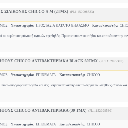
Σ ΣΙΛΙΚΟΝΗΣ CHICCO S-M (2ΤΜΧ)
(PL1.152098533)
ΣΜΟΣ
Υποκατηγορία:
ΠΡΟΣΤΑΣΙΑ ΚΑΤΑ ΤΟ ΘΗΛΑΣΜΟ
Κατασκευαστής:
CHIC
ό σε περίπτωση πόνου ή σχισμών της θηλής. Προστατεύουν το στήθος και επιτρέπουν την συ
HΘOYΣ CHICCO ΑΝΤΙΒΑΚΤΗΡΙΑΚΑ BLACK 60TMX
(PL1.152095369)
ΣΜΟΣ
Υποκατηγορία:
ΕΠΙΘΕΜΑΤΑ
Κατασκευαστής:
CHICCO
Chicco απορροφούν το γάλα και σας βοηθούν να διατηρείτε το δέρμα του στήθους στεγνό και
HΘOYΣ CHICCO ΑΝΤΙΒΑΚΤΗΡΙΑΚΑ (30 ΤΜΧ)
(PL1.152098530)
ΣΜΟΣ
Υποκατηγορία:
ΕΠΙΘΕΜΑΤΑ
Κατασκευαστής:
CHICCO