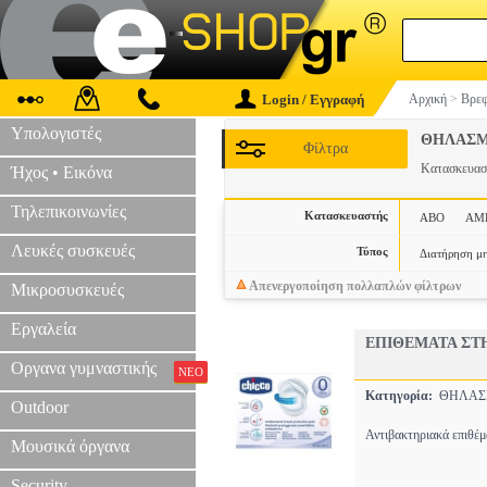
Login / Εγγραφή
Αρχική
>
Βρεφ
Υπολογιστές
ΘΗΛΑΣ
Φίλτρα
Κατασκευα
Ήχος • Εικόνα
Τηλεπικοινωνίες
Κατασκευαστής
ABO
AM
Λευκές συσκευές
Τύπος
Διατήρηση μη
Απενεργοποίηση πολλαπλών φίλτρων
Μικροσυσκευές
Εργαλεία
EΠIΘΕΜΑΤΑ ΣT
Οργανα γυμναστικής
ΝΕΟ
Κατηγορία:
ΘΗΛΑ
Outdoor
Αντιβακτηριακά επιθέμ
Μουσικά όργανα
Security