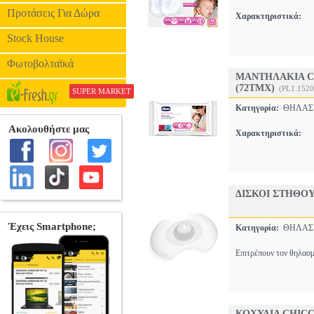
Προτάσεις Για Δώρα
Χαρακτηριστικά:
Stock House
Φωτοβολταϊκά
ΜΑΝΤΗΛΑΚΙΑ C
(72ΤΜΧ)
(PL1.152
SUPER MARKET
Κατηγορία:
ΘΗΛΑ
Χαρακτηριστικά:
ΔΙΣΚΟΙ ΣΤΗΘΟΥ
Κατηγορία:
ΘΗΛΑ
Επιτρέπουν τον θηλασμ
ΚΟΧΥΛΙΑ CHICC