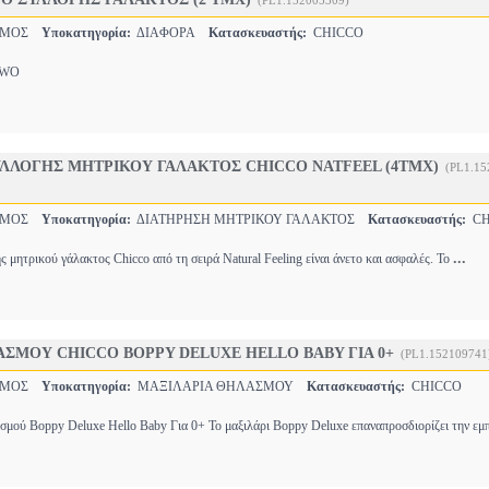
(PL1.152005309)
ΣΜΟΣ
Υποκατηγορία:
ΔΙΑΦΟΡΑ
Κατασκευαστής:
CHICCO
WO
ΛΛΟΓΗΣ ΜΗΤΡΙΚΟΥ ΓΑΛΑΚΤΟΣ CHICCO ΝΑΤFEEL (4ΤΜΧ)
(PL1.15
ΣΜΟΣ
Υποκατηγορία:
ΔΙΑΤΗΡΗΣΗ ΜΗΤΡΙΚΟΥ ΓΑΛΑΚΤΟΣ
Κατασκευαστής:
CH
...
 μητρικού γάλακτος Chicco από τη σειρά Natural Feeling είναι άνετο και ασφαλές. Το
ΣΜΟΥ CHICCO BOPPY DELUXE HELLO BABY ΓΙΑ 0+
(PL1.152109741
ΣΜΟΣ
Υποκατηγορία:
ΜΑΞΙΛΑΡΙΑ ΘΗΛΑΣΜΟΥ
Κατασκευαστής:
CHICCO
μού Boppy Deluxe Hello Baby Για 0+ Το μαξιλάρι Boppy Deluxe επαναπροσδιορίζει την εμ