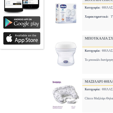
Κατηγορία:
ΘΗΛΑ
Χαρακτηριστικά:
T
ΜΠΟΥΚΑΛΙΑ ΣΥ
Κατηγορία:
ΘΗΛΑ
Το μπουκάλι διατήρησης
ΜΑΞΙΛΑΡΙ ΘΗΛΑ
Κατηγορία:
ΘΗΛΑ
Chicco Μαξιλάρι Θηλασ