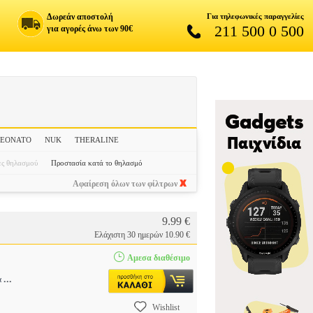
Δωρεάν αποστολή
Για τηλεφωνικές παραγγελίες
211 500 0 500
για αγορές άνω των 90€
EONATO
NUK
THERALINE
ες θηλασμού
Προστασία κατά το θηλασμό
Αφαίρεση όλων των φίλτρων
9.99 €
Ελάχιστη 30 ημερών 10.90 €
Αμεσα διαθέσιμο
...
α
Wishlist