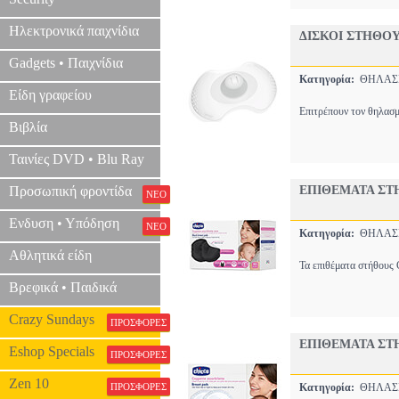
Ηλεκτρονικά παιχνίδια
ΔΙΣΚΟΙ ΣΤΗΘΟΥ
Gadgets • Παιχνίδια
Κατηγορία:
ΘΗΛΑ
Είδη γραφείου
Επιτρέπουν τον θηλασμ
Βιβλία
Ταινίες DVD • Blu Ray
Προσωπική φροντίδα
EΠIΘΕΜΑΤΑ ΣT
ΝΕΟ
Ενδυση • Υπόδηση
ΝΕΟ
Κατηγορία:
ΘΗΛΑ
Αθλητικά είδη
Τα επιθέματα στήθους 
Βρεφικά • Παιδικά
Crazy Sundays
ΠΡΟΣΦΟΡΕΣ
ΕΠΙΘΕΜΑΤΑ ΣT
Eshop Specials
ΠΡΟΣΦΟΡΕΣ
Zen 10
ΠΡΟΣΦΟΡΕΣ
Κατηγορία:
ΘΗΛΑ