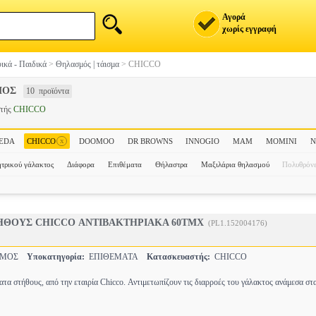
Αγορά
χωρίς εγγραφή
ικά - Παιδικά
>
Θηλασμός | τάισμα
>
CHICCO
ΜΟΣ
10 προϊόντα
στής
CHICCO
x
EDA
CHICCO
DOOMOO
DR BROWNS
INNOGIO
MAM
MOMINI
N
τρικού γάλακτος
Διάφορα
Επιθέματα
Θήλαστρα
Μαξιλάρια θηλασμού
Πολυθρόν
HΘOYΣ CHICCO ΑΝΤΙΒΑΚΤΗΡΙΑΚΑ 60TMX
(PL1.152004176)
ΣΜΟΣ
Υποκατηγορία:
ΕΠΙΘΕΜΑΤΑ
Κατασκευαστής:
CHICCO
ατα στήθους, από την εταιρία Chicco. Αντιμετωπίζουν τις διαρροές του γάλακτος ανάμεσα στ