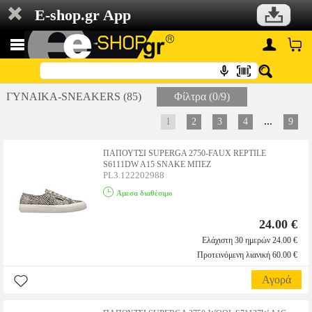
E-shop.gr App
ΓΥΝΑΙΚΑ-SNEAKERS (85)
Φίλτρα (0/9)
...
1
2
3
4
9
ΠΑΠΟΥΤΣΙ SUPERGA 2750-FAUX REPTILE
S6111DW A15 SNAKE ΜΠΕΖ
PL3.122202988
Αμεσα διαθέσιμο
24.00 €
Ελάχιστη 30 ημερών 24.00 €
Προτεινόμενη λιανική 60.00 €
Αγορά