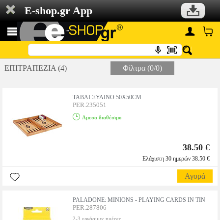
E-shop.gr App
ΕΠΙΤΡΑΠΕΖΙΑ (4)
Φίλτρα (0/0)
ΤΑΒΛΙ ΞΥΛΙΝΟ 50X50CM
PER.235051
Αμεσα διαθέσιμο
38.50
€
Ελάχιστη 30 ημερών 38.50 €
Αγορά
PALADONE: MINIONS - PLAYING CARDS IN TIN
PER.287806
2-3 εργάσιμες ημέρες