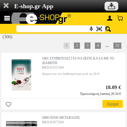
E-shop.gr App
(306)
...
1
2
3
4
31
1001 ΣΥΜΒΟΥΛΕΣ ΓΙΑ ΝΑ ΖΕΙΤΕ ΚΑΛΑ ΜΕ ΤΟ
ΔΙΑΒΗΤΗ
BKS.0331344
Αναμένεται νέα διαθεσιμότητα μετά τις 24-8
18.09 €
Προτεινόμενη λιανική 20.10 €
Αγορά
2009 ΙΧΝΗ ΜΕΤΑΒΑΣΗΣ
BKS.0307204