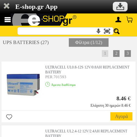
E-shop.gr App
UPS BATTERIES (27)
Φίλτρα (1/12)
1
2
3
ULTRACELL UL0.8-12S 12V/0.8AH REPLACEMENT
BATTERY
PER.701593
Αμεσα διαθέσιμο
8.46
€
Ελάχιστη 30 ημερών 8.46 €
Αγορά
ULTRACELL UL2.4-12 12V/2.4AH REPLACEMENT
BATTERY