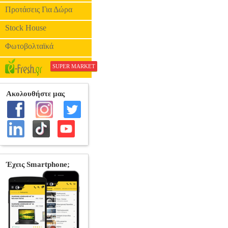
Προτάσεις Για Δώρα
Stock House
Φωτοβολταϊκά
SUPER MARKET