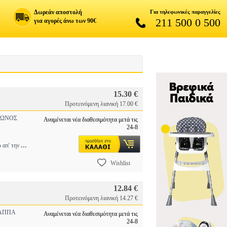
Δωρεάν αποστολή
Για τηλεφωνικές παραγγελίες
211 500 0 500
για αγορές άνω των 90€
15.30 €
Προτεινόμενη λιανική 17.00 €
ΩΝΟΣ
Αναμένεται νέα διαθεσιμότητα μετά τις
24-8
...
ω απ' την
Wishlist
12.84 €
Προτεινόμενη λιανική 14.27 €
ΑΠΠΑ
Αναμένεται νέα διαθεσιμότητα μετά τις
24-8