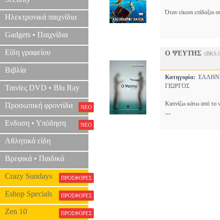
Όταν είκοσι επίδοξοι σ
Ηλεκτρονικά παιχνίδια
Gadgets • Παιχνίδια
Είδη γραφείου
Ο ΨΕΥΤΗΣ
(BKS.
Βιβλία
Κατηγορία:
ΕΛΛΗΝ
ΓΙΩΡΓΟΣ
Ταινίες DVD • Blu Ray
Καπνίζω κάτω από το ν
Προσωπική φροντίδα
ΝΕΟ
...
Ενδυση • Υπόδηση
ΝΕΟ
Αθλητικά είδη
Βρεφικά • Παιδικά
Crazy Sundays
ΠΡΟΣΦΟΡΕΣ
Eshop Specials
ΠΡΟΣΦΟΡΕΣ
Zen 10
ΠΡΟΣΦΟΡΕΣ