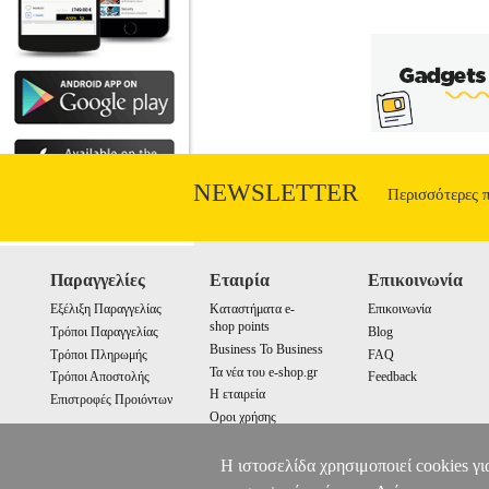
NEWSLETTER
Περισσότερες 
Παραγγελίες
Εταιρία
Επικοινωνία
Εξέλιξη Παραγγελίας
Καταστήματα e-
Επικοινωνία
shop points
Τρόποι Παραγγελίας
Blog
Business To Business
Τρόποι Πληρωμής
FAQ
Τα νέα του e-shop.gr
Τρόποι Αποστολής
Feedback
Η εταιρεία
Επιστροφές Προιόντων
Οροι χρήσης
Cookies
Η ιστοσελίδα χρησιμοποιεί cookies γι