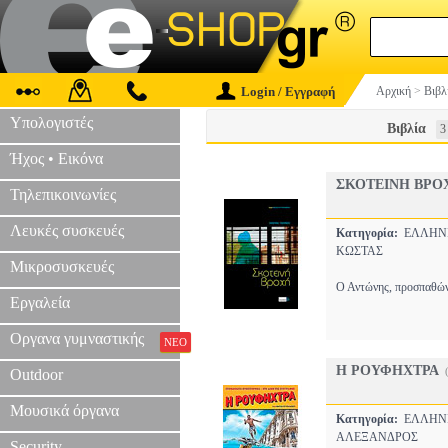
Login / Εγγραφή
Αρχική
>
Βιβλ
Υπολογιστές
Βιβλία
3
Ήχος • Εικόνα
ΣΚΟΤΕΙΝΗ ΒΡΟ
Τηλεπικοινωνίες
Λευκές συσκευές
Κατηγορία:
ΕΛΛΗΝ
ΚΩΣΤΑΣ
Μικροσυσκευές
Ο Αντώνης, προσπαθώντ
Εργαλεία
Οργανα γυμναστικής
ΝΕΟ
Η ΡΟΥΦΗΧΤΡΑ
Outdoor
Μουσικά όργανα
Κατηγορία:
ΕΛΛΗΝ
ΑΛΕΞΑΝΔΡΟΣ
Security