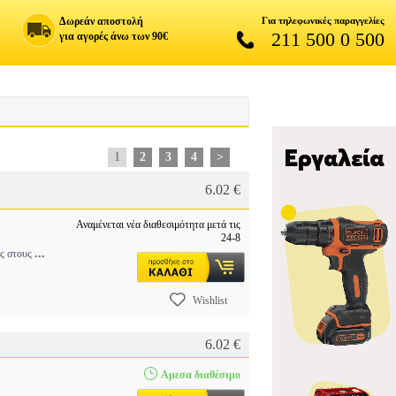
Δωρεάν αποστολή
Για τηλεφωνικές παραγγελίες
211 500 0 500
για αγορές άνω των 90€
1
2
3
4
>
6.02 €
Αναμένεται νέα διαθεσιμότητα μετά τις
24-8
...
ύς στους
Wishlist
6.02 €
Αμεσα διαθέσιμο