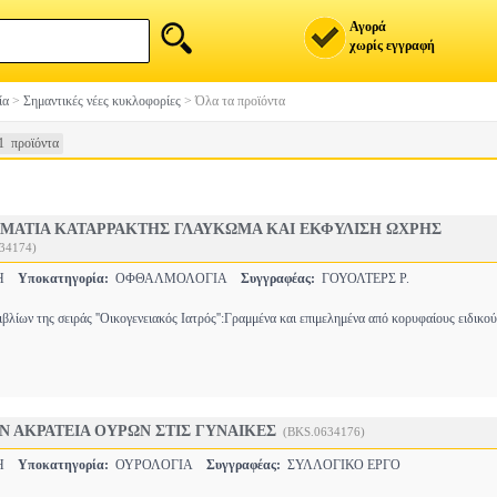
Αγορά
χωρίς εγγραφή
ία
>
Σημαντικές νέες κυκλοφορίες
>
Όλα τα προϊόντα
1 προϊόντα
Α ΜΑΤΙΑ ΚΑΤΑΡΡΑΚΤΗΣ ΓΛΑΥΚΩΜΑ ΚΑΙ ΕΚΦΥΛΙΣΗ ΩΧΡΗΣ
34174)
ΚΗ
Υποκατηγορία:
ΟΦΘΑΛΜΟΛΟΓΙΑ
Συγγραφέας:
ΓΟΥΟΛΤΕΡΣ Ρ.
βλίων της σειράς ''Οικογενειακός Ιατρός'':Γραμμένα και επιμελημένα από κορυφαίους ειδικο
Ν ΑΚΡΑΤΕΙΑ ΟΥΡΩΝ ΣΤΙΣ ΓΥΝΑΙΚΕΣ
(BKS.0634176)
ΚΗ
Υποκατηγορία:
ΟΥΡΟΛΟΓΙΑ
Συγγραφέας:
ΣΥΛΛΟΓΙΚΟ ΕΡΓΟ