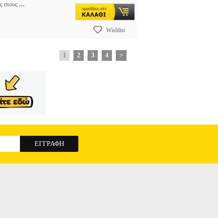
...
ύς στους
Wishlist
1
2
3
4
>