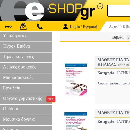
Login / Εγγραφή
Αρχική
>
Βιβλ
Υπολογιστές
Βιβλία
3
Ήχος • Εικόνα
Τηλεπικοινωνίες
ΜΑΘΕΤΕ ΓΙΑ Τ
ΚΗΛΙΔΑΣ
(BKS.06
Λευκές συσκευές
Κατηγορία:
ΙΑΤΡΙ
Μικροσυσκευές
Χαρακτηριστικά των Βι
Εργαλεία
Οργανα γυμναστικής
ΝΕΟ
Outdoor
ΜΑΘΕΤΕ ΓΙΑ ΤΗ
Μουσικά όργανα
Κατηγορία:
ΙΑΤΡΙ
Security