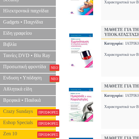
Χαρακτηριστικά των Βι
Ηλεκτρονικά παιχνίδια
Gadgets • Παιχνίδια
ΜΑΘΕΤΕ ΓΙΑ Τ
Είδη γραφείου
ΥΠΟΚΑΤΑΣΤΑΣ
Κατηγορία:
ΙΑΤΡΙ
Βιβλία
Χαρακτηριστικά των Βι
Ταινίες DVD • Blu Ray
Προσωπική φροντίδα
ΝΕΟ
Ενδυση • Υπόδηση
ΝΕΟ
ΜΑΘΕΤΕ ΓΙΑ ΤΗ
Αθλητικά είδη
Κατηγορία:
ΙΑΤΡΙ
Βρεφικά • Παιδικά
Χαρακτηριστικά των Βι
Crazy Sundays
ΠΡΟΣΦΟΡΕΣ
Eshop Specials
ΠΡΟΣΦΟΡΕΣ
Zen 10
ΠΡΟΣΦΟΡΕΣ
ΜΑΘΕΤΕ ΓΙΑ Τ