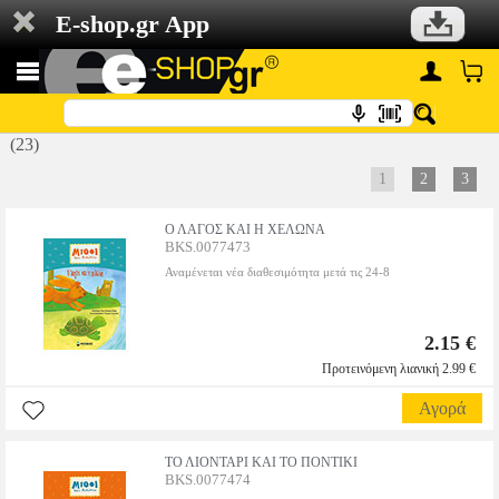
E-shop.gr App
(23)
1
2
3
Ο ΛΑΓΟΣ ΚΑΙ Η ΧΕΛΩΝΑ
BKS.0077473
Αναμένεται νέα διαθεσιμότητα μετά τις 24-8
2.15 €
Προτεινόμενη λιανική 2.99 €
Αγορά
ΤΟ ΛΙΟΝΤΑΡΙ ΚΑΙ ΤΟ ΠΟΝΤΙΚΙ
BKS.0077474