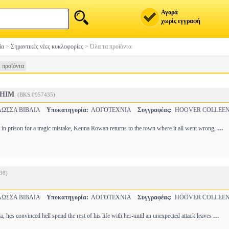
Αγορά
χωρίς εγγραφή
ία
>
Σημαντικές νέες κυκλοφορίες
>
Όλα τα προϊόντα
 προϊόντα
 HIM
(BKS.0957435)
ΩΣΣΑ ΒΙΒΛΙΑ
Υποκατηγορία:
ΛΟΓΟΤΕΧΝΙΑ
Συγγραφέας:
HOOVER COLLEE
...
s in prison for a tragic mistake, Kenna Rowan returns to the town where it all went wrong,
38)
ΩΣΣΑ ΒΙΒΛΙΑ
Υποκατηγορία:
ΛΟΓΟΤΕΧΝΙΑ
Συγγραφέας:
HOOVER COLLEE
...
hes convinced hell spend the rest of his life with her-until an unexpected attack leaves