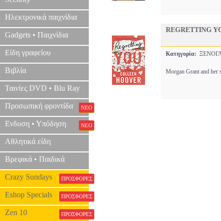
Ηλεκτρονικά παιχνίδια
REGRETTING Y
Gadgets • Παιχνίδια
Είδη γραφείου
Κατηγορία:
ΞΕΝΟΓΛ
Βιβλία
Morgan Grant and her si
Ταινίες DVD • Blu Ray
Προσωπική φροντίδα
ΝΕΟ
Ενδυση • Υπόδηση
ΝΕΟ
Αθλητικά είδη
Βρεφικά • Παιδικά
Crazy Sundays
ΠΡΟΣΦΟΡΕΣ
Eshop Specials
ΠΡΟΣΦΟΡΕΣ
Zen 10
ΠΡΟΣΦΟΡΕΣ