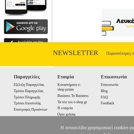
NEWSLETTER
Περισσότερες 
Παραγγελίες
Εταιρία
Επικοινωνία
Εξέλιξη Παραγγελίας
Καταστήματα e-
Επικοινωνία
shop points
Τρόποι Παραγγελίας
Blog
Business To Business
Τρόποι Πληρωμής
FAQ
Τα νέα του e-shop.gr
Τρόποι Αποστολής
Feedback
Η εταιρεία
Επιστροφές Προιόντων
Οροι χρήσης
Cookies
Η ιστοσελίδα χρησιμοποιεί cookies γι