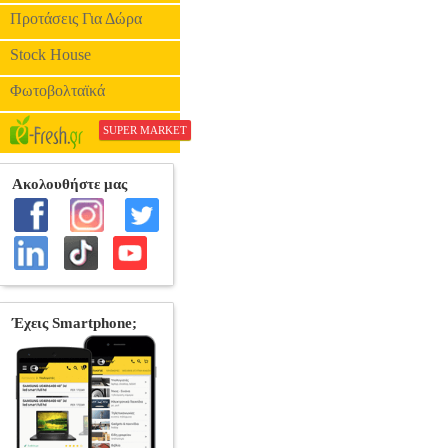
Προτάσεις Για Δώρα
Stock House
Φωτοβολταϊκά
SUPER MARKET