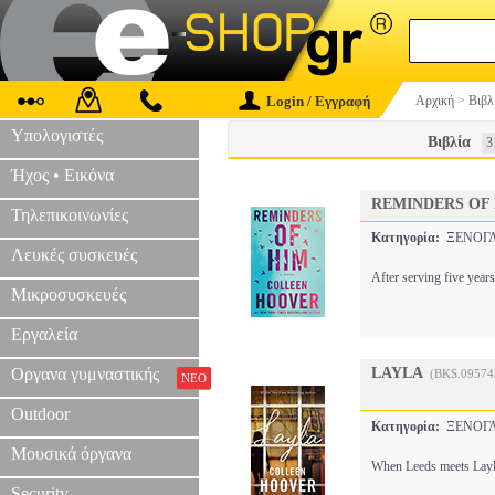
Login / Εγγραφή
Αρχική
>
Βιβλ
Υπολογιστές
Βιβλία
3
Ήχος • Εικόνα
REMINDERS OF
Τηλεπικοινωνίες
Κατηγορία:
ΞΕΝΟΓΛ
Λευκές συσκευές
After serving five year
Μικροσυσκευές
Εργαλεία
Οργανα γυμναστικής
LAYLA
(BKS.09574
ΝΕΟ
Outdoor
Κατηγορία:
ΞΕΝΟΓΛ
Μουσικά όργανα
When Leeds meets Layla, 
Security