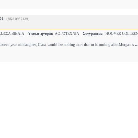
OU
(BKS.0957439)
ΩΣΣΑ ΒΙΒΛΙΑ
Υποκατηγορία:
ΛΟΓΟΤΕΧΝΙΑ
Συγγραφέας:
HOOVER COLLEE
..
xteen-year-old daughter, Clara, would like nothing more than to be nothing alike.Morgan is