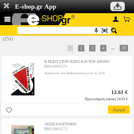
E-shop.gr App
(251)
...
1
2
3
4
26
Η ΡΩΣΙΑ ΣΤΟΝ ΧΩΡΟ ΚΑΙ ΤΟΝ ΧΡΟΝΟ
BKS.0965274
Αναμένεται νέα διαθεσιμότητα μετά τις 24-8
12.61 €
Προτεινόμενη λιανική 14.01 €
Αγορά
ΛΟΞΗ ΛΑΟΓΡΑΦΙΑ
BKS.0965273