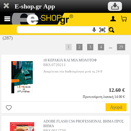
E-shop.gr App
(287)
...
1
2
3
4
29
18 ΚΕΡΑΚΙΑ ΚΑΙ ΜΙΑ ΜΟΛΟΤΟΦ
BKS.0720211
Αναμένεται νέα διαθεσιμότητα μετά τις 24-8
12.60 €
Προτεινόμενη λιανική 14.00 €
Αγορά
ADOBE FLASH CS6 PROFESSIONAL ΒΗΜΑ ΠΡΟΣ
ΒΗΜΑ
BKS.0012750