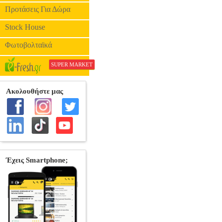
Προτάσεις Για Δώρα
Stock House
Φωτοβολταϊκά
SUPER MARKET