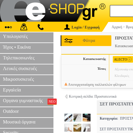
Login / Εγγραφή
Αρχική
>
Βρεφ
Υπολογιστές
ΠΡΟΣΤΑ
Φίλτρα
Κατασκευα
Ήχος • Εικόνα
Τηλεπικοινωνίες
Κατασκευαστής
x
ALECTO
Λευκές συσκευές
Τύπος
Αξεσουάρ επ
Κλειδαριές
Μικροσυσκευές
Απενεργοποίηση πολλαπλών φίλτρων
Εργαλεία
Κεντρική σελίδα: Προστατευτικά
Οργανα γυμναστικής
ΝΕΟ
ΣΕΤ ΠΡΟΣΤΑΤΕΥ
Outdoor
Κατηγορία:
ΠΡΟΣΤ
Μουσικά όργανα
ΣΕΤ ΠΡΟΣΤΑΤΕΥΤΙΚΩΝ Γ
Security