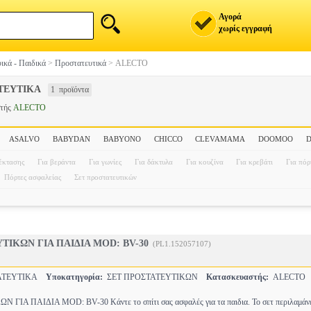
Αγορά
χωρίς εγγραφή
ικά - Παιδικά
>
Προστατευτικά
>
ALECTO
ΤΕΥΤΙΚΑ
1 προϊόντα
στής
ALECTO
ASALVO
BABYDAN
BABYONO
CHICCO
CLEVAMAMA
DOOMOO
έκτασης
Για βεράντα
Για γωνίες
Για δάκτυλα
Για κουζίνα
Για κρεβάτι
Για πόρ
Πόρτες ασφαλείας
Σετ προστατευτικών
ΤΙΚΩΝ ΓΙΑ ΠΑΙΔΙΑ MOD: BV-30
(PL1.152057107)
ΑΤΕΥΤΙΚΑ
Υποκατηγορία:
ΣΕΤ ΠΡΟΣΤΑΤΕΥΤΙΚΩΝ
Κατασκευαστής:
ALECTO
ΙΑ ΠΑΙΔΙΑ MOD: BV-30 Κάντε το σπίτι σας ασφαλές για τα παιδια. Το σετ περιλαμάνε