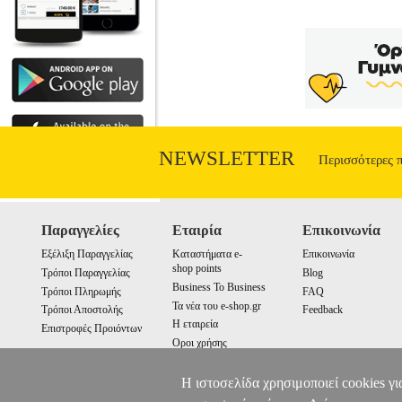
NEWSLETTER
Περισσότερες 
Παραγγελίες
Εταιρία
Επικοινωνία
Εξέλιξη Παραγγελίας
Καταστήματα e-
Επικοινωνία
shop points
Τρόποι Παραγγελίας
Blog
Business To Business
Τρόποι Πληρωμής
FAQ
Τα νέα του e-shop.gr
Τρόποι Αποστολής
Feedback
Η εταιρεία
Επιστροφές Προιόντων
Οροι χρήσης
Cookies
Η ιστοσελίδα χρησιμοποιεί cookies γι