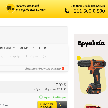
Δωρεάν αποστολή
Για τηλεφωνικές παραγγελίες
211 500 0 500
για αγορές άνω των 90€
DREAMBABY
MUNCHKIN
REER
τες
Για συρτάρια
Καλύμματα πρίζας
Αφαίρεση όλων των φίλτρων
17.90 €
Ελάχιστη 30 ημερών 17.90 €
Αμεσα διαθέσιμο
...
ι: 6