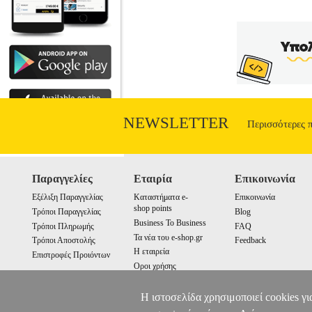
NEWSLETTER
Περισσότερες 
Παραγγελίες
Εταιρία
Επικοινωνία
Εξέλιξη Παραγγελίας
Καταστήματα e-
Επικοινωνία
shop points
Τρόποι Παραγγελίας
Blog
Business To Business
Τρόποι Πληρωμής
FAQ
Τα νέα του e-shop.gr
Τρόποι Αποστολής
Feedback
Η εταιρεία
Επιστροφές Προιόντων
Οροι χρήσης
Cookies
Η ιστοσελίδα χρησιμοποιεί cookies γι