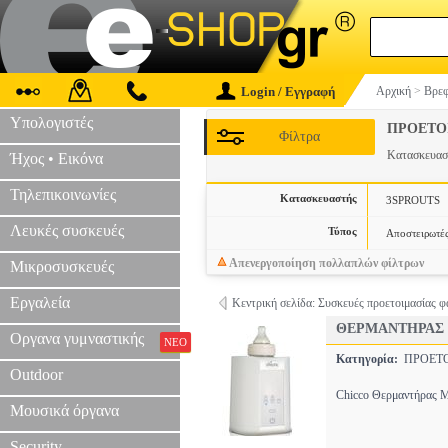
Login / Εγγραφή
Αρχική
>
Βρεφ
Υπολογιστές
ΠΡΟΕΤΟ
Φίλτρα
Κατασκευα
Ήχος • Εικόνα
Τηλεπικοινωνίες
Κατασκευαστής
3SPROUTS
Λευκές συσκευές
Τύπος
Αποστειρωτέ
Απενεργοποίηση πολλαπλών φίλτρων
Μικροσυσκευές
Εργαλεία
Κεντρική σελίδα: Συσκευές προετοιμασίας 
ΘΕΡΜΑΝΤΗΡΑΣ 
Οργανα γυμναστικής
ΝΕΟ
Κατηγορία:
ΠΡΟΕΤ
Outdoor
Chicco Θερμαντήρας Μπ
Μουσικά όργανα
Security