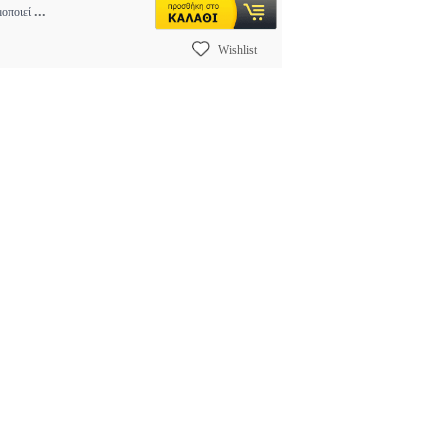
...
μοποιεί
Wishlist