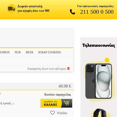
Δωρεάν αποστολή
Για τηλεφωνικές παραγγελίες
211 500 0 500
για αγορές άνω των 90€
CHKIN
NUK
REER
SCRAP COOKING
Αφαίρεση όλων των φίλτρων
49.98 €
O
Κατόπιν παραγγελίας
...
ική τροφή
Wishlist