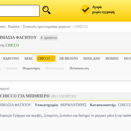
Αγορά
χωρίς εγγραφή
ικά - Παιδικά
>
Συσκευές προετοιμασίας φαγητού
>
CHICCO
ΙΜΑΣΙΑ ΦΑΓΗΤΟΥ
4 προϊόντα
στής
CHICCO
x
BABYONO
BERZ
CHICCO
DR BROWNS
MINILAND
MOMINI
MUN
ς
Διάφορα
Θερμαντήρες
Πολτοποιητές
Πολυσυσκευές
φαγητού
CHICCO ΓΙΑ ΜΠΙΜΠΕΡΟ
(PL1.152109732)
ΟΙΜΑΣΙΑ ΦΑΓΗΤΟΥ
Υποκατηγορία:
ΘΕΡΜΑΝΤΗΡΕΣ
Κατασκευαστής:
CHICC
ιμπερό Γρήγορο και ακριβές, ξεπαγώνει, ζεσταίνει και διατηρεί το μητρικό γάλα ή την παιδ