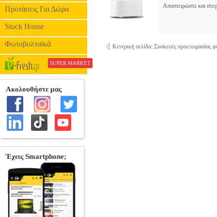
Αποστειρώστε και στεγ
Προτάσεις Για Δώρα
Stock House
Φωτοβολταϊκά
Κεντρική σελίδα: Συσκευές προετοιμασίας 
SUPER MARKET