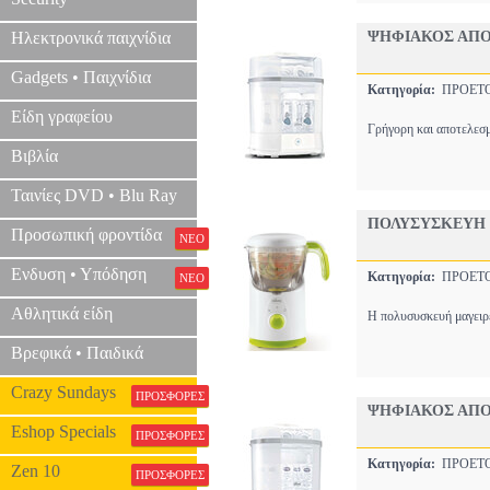
Ηλεκτρονικά παιχνίδια
ΨΗΦΙΑΚΟΣ ΑΠΟΣ
Gadgets • Παιχνίδια
Κατηγορία:
ΠΡΟΕΤ
Είδη γραφείου
Γρήγορη και αποτελεσμ
Βιβλία
Ταινίες DVD • Blu Ray
ΠΟΛΥΣΥΣΚΕΥΗ 
Προσωπική φροντίδα
ΝΕΟ
Ενδυση • Υπόδηση
Κατηγορία:
ΠΡΟΕΤ
ΝΕΟ
Αθλητικά είδη
Η πολυσυσκευή μαγειρέ
Βρεφικά • Παιδικά
Crazy Sundays
ΠΡΟΣΦΟΡΕΣ
ΨΗΦΙΑΚΟΣ ΑΠΟ
Eshop Specials
ΠΡΟΣΦΟΡΕΣ
Κατηγορία:
ΠΡΟΕΤ
Zen 10
ΠΡΟΣΦΟΡΕΣ