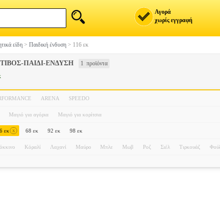
Αγορά
χωρίς εγγραφή
τικά είδη
>
Παιδική ένδυση
>
116 εκ
ΤΙΒΟΣ-ΠΑΙΔΙ-ΕΝΔΥΣΗ
1 προϊόντα
κ
ERFORMANCE
ARENA
SPEEDO
Μαγιό για αγόρια
Μαγιό για κορίτσια
x
6 εκ
68 εκ
92 εκ
98 εκ
όκκινο
Κόραλί
Λαχανί
Μαύρο
Μπλε
Μωβ
Ροζ
Σιέλ
Τιρκουάζ
Φού