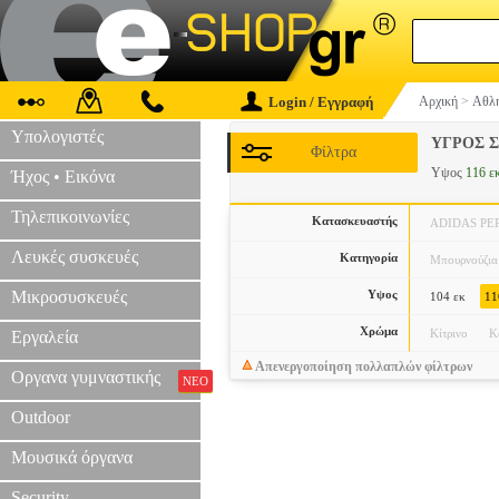
Login / Εγγραφή
Αρχική
>
Αθλη
Υπολογιστές
ΥΓΡΟΣ Σ
Φίλτρα
Υψος
116 ε
Ήχος • Εικόνα
Τηλεπικοινωνίες
Κατασκευαστής
ADIDAS P
Λευκές συσκευές
Κατηγορία
Μπουρνούζια
Μικροσυσκευές
Υψος
104 εκ
11
Χρώμα
Κίτρινο
Κ
Εργαλεία
Απενεργοποίηση πολλαπλών φίλτρων
Οργανα γυμναστικής
ΝΕΟ
Outdoor
Μουσικά όργανα
Security