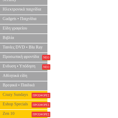
Ηλεκτρονικά παιχνίδια
Gadgets • Παιχνίδια
Είδη γραφείου
Βιβλία
Ταινίες DVD • Blu Ray
Προσωπική φροντίδα
ΝΕΟ
Ενδυση • Υπόδηση
ΝΕΟ
Αθλητικά είδη
Βρεφικά • Παιδικά
Crazy Sundays
ΠΡΟΣΦΟΡΕΣ
Eshop Specials
ΠΡΟΣΦΟΡΕΣ
Zen 10
ΠΡΟΣΦΟΡΕΣ