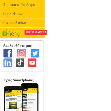
Προτάσεις Για Δώρα
Stock House
Φωτοβολταϊκά
SUPER MARKET