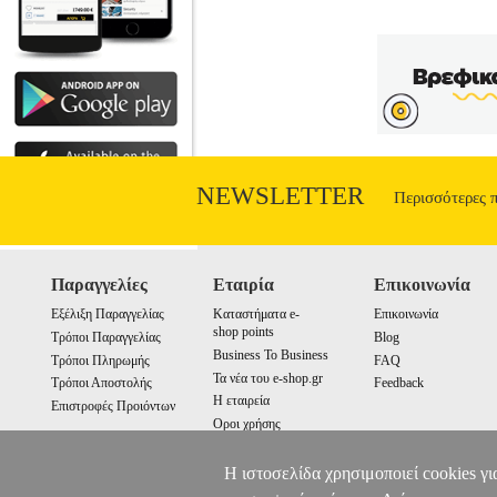
NEWSLETTER
Περισσότερες 
Παραγγελίες
Εταιρία
Επικοινωνία
Εξέλιξη Παραγγελίας
Καταστήματα e-
Επικοινωνία
shop points
Τρόποι Παραγγελίας
Blog
Business To Business
Τρόποι Πληρωμής
FAQ
Τα νέα του e-shop.gr
Τρόποι Αποστολής
Feedback
Η εταιρεία
Επιστροφές Προιόντων
Οροι χρήσης
Cookies
Η ιστοσελίδα χρησιμοποιεί cookies γι