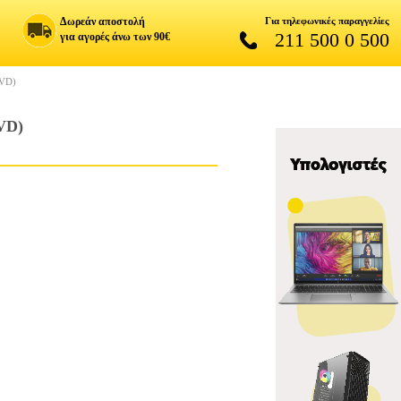
Δωρεάν αποστολή
Για τηλεφωνικές παραγγελίες
211 500 0 500
για αγορές άνω των 90€
VD)
VD)