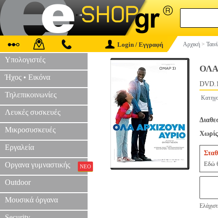
Login / Εγγραφή
Αρχική
>
Ταιν
Υπολογιστές
ΟΛΑ
Ήχος • Εικόνα
DVD.
Τηλεπικοινωνίες
Κατηγο
Λευκές συσκευές
Διαθε
Μικροσυσκευές
Χωρίς
Εργαλεία
Σταθ
Εδώ θ
Οργανα γυμναστικής
ΝΕΟ
Outdoor
Μουσικά όργανα
Ελάχιστ
Security