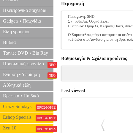
Περιγραφή
Ηλεκτρονικά παιχνίδια
Παραγωγή: SND
Gadgets • Παιχνίδια
Σκηνοθεσία: Ουγκό Ζελέν
Ηθοποιοί: Ομάρ Σι, Κλεμάνς Ποεζί, Αντ
Είδη γραφείου
Ο Σάμιουελ παρτάρει ασταμάτητα σε ένα 
ταξιδεύει στο Λονδίνο για να τη βρει, α
Βιβλία
Ταινίες DVD • Blu Ray
Βαθμολογία & Σχόλια προιόντος
Προσωπική φροντίδα
ΝΕΟ
Ενδυση • Υπόδηση
ΝΕΟ
Αθλητικά είδη
Last viewed
Βρεφικά • Παιδικά
Crazy Sundays
ΠΡΟΣΦΟΡΕΣ
Eshop Specials
ΠΡΟΣΦΟΡΕΣ
Zen 10
ΠΡΟΣΦΟΡΕΣ