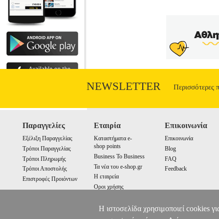
NEWSLETTER
Περισσότερες 
Παραγγελίες
Εταιρία
Επικοινωνία
Εξέλιξη Παραγγελίας
Καταστήματα e-
Επικοινωνία
shop points
Τρόποι Παραγγελίας
Blog
Business To Business
Τρόποι Πληρωμής
FAQ
Τα νέα του e-shop.gr
Τρόποι Αποστολής
Feedback
Η εταιρεία
Επιστροφές Προιόντων
Οροι χρήσης
Cookies
Η ιστοσελίδα χρησιμοποιεί cookies γι