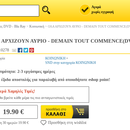
Αγορά
χωρίς εγγραφή
ίες DVD - Blu Ray
>
Κοινωνική
>
ΟΛΑ ΑΡΧΙΖΟΥΝ ΑΥΡΙΟ - DEMAIN TOUT COMMENCE(D
 ΑΡΧΙΖΟΥΝ ΑΥΡΙΟ - DEMAIN TOUT COMMENCE(D
10278
ρία
ΚΟΙΝΩΝΙΚΗ
•
SND στην κατηγορία ΚΟΙΝΩΝΙΚΗ
σιμότητα: 2-3 εργάσιμες ημέρες
 έξοδα αποστολής για παραλαβή από οποιοδήποτε eshop point!
ερά Χαμηλές Τιμές!
α βρείτε κάθε μέρα τις πιο ανταγωνιστικές τιμές
19.90 €
Προσθήκη στη wishlist
η 30 ημερών 19.90 €