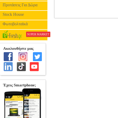
Προτάσεις Για Δώρα
Stock House
ΟΛΑ ΑΡΧΙΖΟΥΝ ΑΥΡΙΟ - DEM
Φωτοβολταϊκά
•SND στην κατηγορία ΚΟΙΝΩΝΙΚΗ Πα
παρτάρει ασταμάτητα σε ένα παραλιακ
Γάλλος ταξιδεύει στο Λονδίνο για να τη
SUPER MARKET