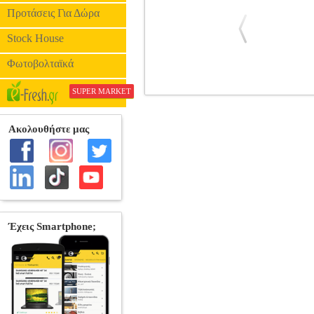
Προτάσεις Για Δώρα
Stock House
Φωτοβολταϊκά
SUPER MARKET
ΟΙ AΝΔΡΕΣ ΜΕ ΤΑ ΜΑΥΡΑ 3 - MEN 
ΚΩΜΩΔΙΑ •SONY PICTURES στην
SONNENFELD Ηθοποιοί: WILL SMITH, T
βουτάνε πίσω στο χρόνο. Αν και ο J έχε
τίποτα, ούτε καν οι εξωγήινοι, δεν τ
πλανήτη κινδυνεύουν, ο πράκτορας J θα 
που ο K δεν του είπε ποτέ. Μυστικά που
φυσικά το μέλλον