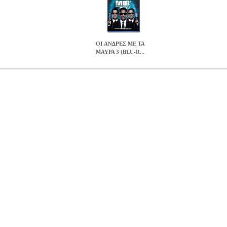
ΟΙ AΝΔΡΕΣ ΜΕ ΤΑ
ΜΑΥΡΑ 3 (BLU-R...
IN BLACK 3 (BLU-RAY)
DVD.08751
DVD.08751
SONY PICTUR
 κατηγορία ΚΩΜΩΔΙΑ Παραγωγή: SONY PICTURES Παραγωγή:
OMMY LEE JONES, JOSH BROLIN Στο Men In Black 3, οι πράκτορε
ι πια μεγάλη εμπειρία σε περίεργες καταστάσεις μετά από τα 15 χρόνι
ον μπερδεύει τόσο όσο ο κλειστός και καθόλου ομιλητικός συνάδελφος
πρέπει να ταξιδέψει πίσω στο χρόνο για να σώσει την κατάσταση και 
 θα αποκαλυφθούν καθώς συνεργάζεται με τον πράκτορα K στα νιάτα το
 όλης της ανθρωπότητας.
ΟΙ AΝΔΡΕΣ ΜΕ ΤΑ ΜΑΥΡΑ 3 - MEN IN
14.90