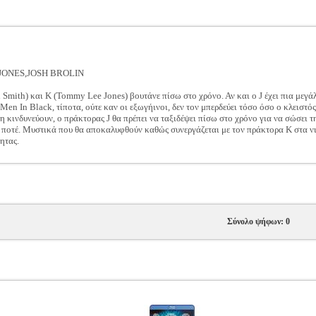
JONES,JOSH BROLIN
l Smith) και K (Tommy Lee Jones) βουτάνε πίσω στο χρόνο. Αν και ο J έχει πια μεγάλ
 Men In Black, τίποτα, ούτε καν οι εξωγήινοι, δεν τον μπερδεύει τόσο όσο ο κλειστ
η κινδυνεύουν, ο πράκτορας J θα πρέπει να ταξιδέψει πίσω στο χρόνο για να σώσει
 ποτέ. Μυστικά που θα αποκαλυφθούν καθώς συνεργάζεται με τον πράκτορα K στα νιά
ητας.
Σύνολο ψήφων: 0