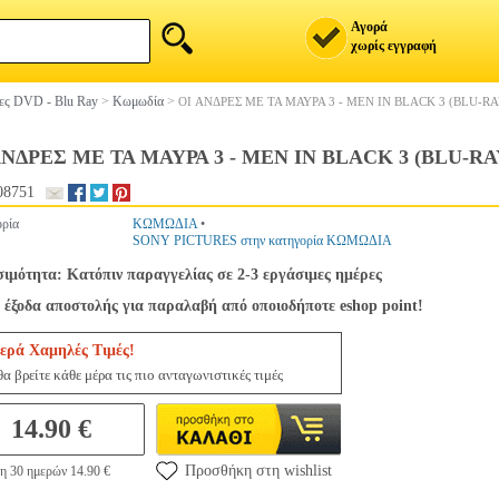
Αγορά
χωρίς εγγραφή
ίες DVD - Blu Ray
>
Κωμωδία
>
ΟΙ AΝΔΡΕΣ ΜΕ ΤΑ ΜΑΥΡΑ 3 - MEN IN BLACK 3 (BLU-RA
AΝΔΡΕΣ ΜΕ ΤΑ ΜΑΥΡΑ 3 - MEN IN BLACK 3 (BLU-RA
08751
ρία
ΚΩΜΩΔΙΑ
•
SONY PICTURES στην κατηγορία ΚΩΜΩΔΙΑ
σιμότητα: Κατόπιν παραγγελίας σε 2-3 εργάσιμες ημέρες
 έξοδα αποστολής για παραλαβή από οποιοδήποτε eshop point!
ερά Χαμηλές Τιμές!
α βρείτε κάθε μέρα τις πιο ανταγωνιστικές τιμές
14.90 €
Προσθήκη στη wishlist
η 30 ημερών 14.90 €