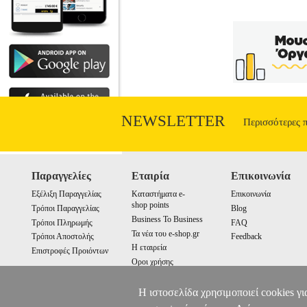
NEWSLETTER
Περισσότερες 
Παραγγελίες
Εταιρία
Επικοινωνία
Εξέλιξη Παραγγελίας
Καταστήματα e-
Επικοινωνία
shop points
Τρόποι Παραγγελίας
Blog
Business To Business
Τρόποι Πληρωμής
FAQ
Τα νέα του e-shop.gr
Τρόποι Αποστολής
Feedback
Η εταιρεία
Επιστροφές Προιόντων
Οροι χρήσης
Cookies
Η ιστοσελίδα χρησιμοποιεί cookies γι