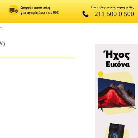
Δωρεάν αποστολή
Για τηλεφωνικές παραγγελίες
211 500 0 500
για αγορές άνω των 90€
Y)
Y)