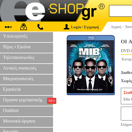
Login / Εγγραφή
Αρχική
>
Ταιν
Υπολογιστές
ΟΙ 
Ήχος • Εικόνα
DVD.
Τηλεπικοινωνίες
Κατηγο
Λευκές συσκευές
Διαθε
Μικροσυσκευές
Χωρίς
Εργαλεία
Σταθ
Εδώ θ
Οργανα γυμναστικής
ΝΕΟ
Outdoor
Μουσικά όργανα
Ελάχιστ
Security