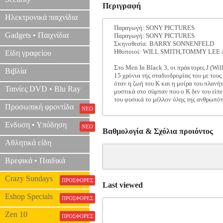
Περιγραφή
Ηλεκτρονικά παιχνίδια
Παραγωγή: SONY PICTURES
Gadgets • Παιχνίδια
Παραγωγή: SONY PICTURES
Σκηνοθεσία: BARRY SONNENFELD
Ηθοποιοί: WILL SMITH,TOMMY LEE 
Είδη γραφείου
Στο Men In Black 3, οι πράκτορες J (Wil
Βιβλία
15 χρόνια της σταδιοδρομίας του με τους
όταν η ζωή του K και η μοίρα του πλανήτ
Ταινίες DVD • Blu Ray
μυστικά στο σύμπαν που ο K δεν του είπε
του φυσικά το μέλλον όλης της ανθρωπότ
Προσωπική φροντίδα
ΝΕΟ
Ενδυση • Υπόδηση
ΝΕΟ
Βαθμολογία & Σχόλια προιόντος
Αθλητικά είδη
Βρεφικά • Παιδικά
Crazy Sundays
ΠΡΟΣΦΟΡΕΣ
Last viewed
Eshop Specials
ΠΡΟΣΦΟΡΕΣ
Zen 10
ΠΡΟΣΦΟΡΕΣ