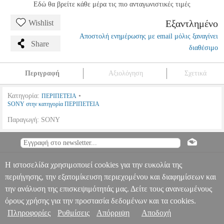
Εδώ θα βρείτε κάθε μέρα τις πιο ανταγωνιστικές τιμές
Εξαντλημένο
Wishlist
Αποστολή ενημέρωσης με email μόλις ξαναγίνει
Share
διαθέσιμο
Περιγραφή
Αξιολόγηση
Σχετικά
Κατηγορία:
•
ΠΕΡΙΠΕΤΕΙΑ
SONY στην κατηγορία ΠΕΡΙΠΕΤΕΙΑ
Παραγωγή: SONY
ΟΙ ΑΓΓΕΛΟΙ ΤΟΥ ΤΣΑΡΛΙ (UHD + BLU-RAY) - CHARLIE'S
ANGELS (UHD + BLU-RAY)
DVD.12182
DVD.12182
SONY
SONY
ΠΕΡΙΠΕΤΕΙΑ
Κατηγορία: ΠΕΡΙΠΕΤΕΙΑ
Πληροφορίες & Υπηρεσίες >
•SONY στην κατηγορία ΠΕΡΙΠΕΤΕΙΑ Παραγωγή: SONY
ΟΙ
Η ιστοσελίδα χρησιμοποιεί cookies για την ευκολία της
ΑΓΓΕΛΟΙ ΤΟΥ ΤΣΑΡΛΙ (UHD + BLU-RAY) - CHARLIE'S
περιήγησης, την εξατομίκευση περιεχομένου και διαφημίσεων και
ANGELS (UHD + BLU-RAY)
την ανάλυση της επισκεψιμότητάς μας. Δείτε τους ανανεωμένους
0
όρους χρήσης για την προστασία δεδομένων και τα cookies.
Πληροφορίες
Ρυθμίσεις
Απόρριψη
Αποδοχή