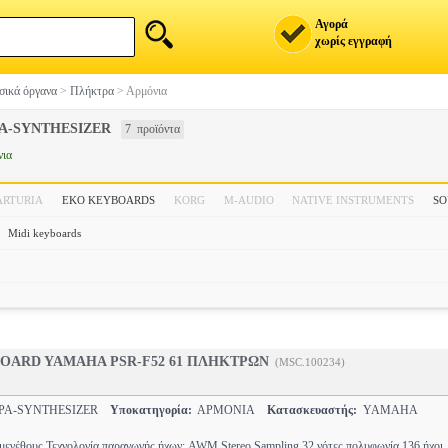
Αγορά
χωρίς εγγραφή
ικά όργανα
>
Πλήκτρα
>
Αρμόνια
Α-SYNTHESIZER
7 προϊόντα
νια
ARTURIA
EKO KEYBOARDS
KORG
M-AUDIO
NATIVE INSTRUMENTS
SO
Midi keyboards
OARD YAMAHA PSR-F52 61 ΠΛΗΚΤΡΩΝ
(MSC.100234)
ΡΑ-SYNTHESIZER
Υποκατηγορία:
ΑΡΜΟΝΙΑ
Κατασκευαστής:
YAMAHA
 μεγέθους Τεχνολογία παραγωγής ήχων: AWM Stereo Sampling 32 νότες πολυφωνία 136 ήχοι