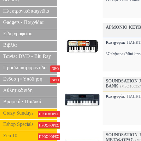
Ηλεκτρονικά παιχνίδια
Gadgets • Παιχνίδια
ΑΡΜΟΝΙΟ KEYBO
Είδη γραφείου
Κατηγορία:
ΠΛΗΚΤ
Βιβλία
37 πλήκτρα (Mini keys
Ταινίες DVD • Blu Ray
Προσωπική φροντίδα
ΝΕΟ
Ενδυση • Υπόδηση
ΝΕΟ
SOUNDSATION J
BANK
(MSC.100357
Αθλητικά είδη
Κατηγορία:
ΠΛΗΚΤ
Βρεφικά • Παιδικά
Crazy Sundays
ΠΡΟΣΦΟΡΕΣ
Eshop Specials
ΠΡΟΣΦΟΡΕΣ
SOUNDSATION J
Zen 10
ΠΡΟΣΦΟΡΕΣ
ΜΕΤΑΦΟΡΑΣ
(MS