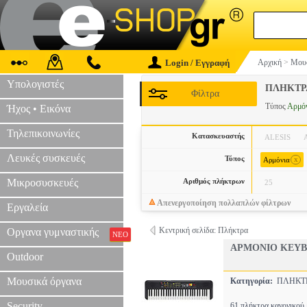
Login / Εγγραφή
Αρχική
>
Μουσ
Υπολογιστές
ΠΛΗΚΤΡ
Φίλτρα
Τύπος
Αρμό
Ήχος • Εικόνα
Τηλεπικοινωνίες
Κατασκευαστής
ALESIS
Λευκές συσκευές
Τύπος
x
Αρμόνια
Μικροσυσκευές
Αριθμός πλήκτρων
25
Απενεργοποίηση πολλαπλών φίλτρων
Εργαλεία
Κεντρική σελίδα: Πλήκτρα
Οργανα γυμναστικής
ΝΕΟ
ΑΡΜΟΝΙΟ KEYB
Outdoor
Μουσικά όργανα
Κατηγορία:
ΠΛΗΚΤ
Security
61 πλήκτρα κανονικού