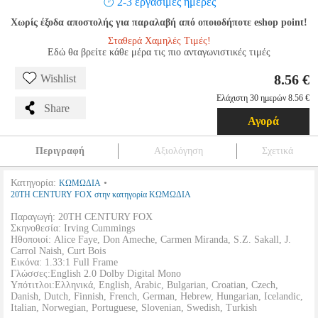
2-3 εργάσιμες ημέρες
Χωρίς έξοδα αποστολής για παραλαβή από οποιοδήποτε eshop point!
Σταθερά Χαμηλές Τιμές!
Εδώ θα βρείτε κάθε μέρα τις πιο ανταγωνιστικές τιμές
8.56 €
Wishlist
Ελάχιστη 30 ημερών 8.56 €
Share
Αγορά
Περιγραφή
Αξιολόγηση
Σχετικά
Κατηγορία:
•
ΚΩΜΩΔΙΑ
20TH CENTURY FOX στην κατηγορία ΚΩΜΩΔΙΑ
Παραγωγή: 20TH CENTURY FOX
Σκηνοθεσία: Irving Cummings
Ηθοποιοί: Alice Faye, Don Ameche, Carmen Miranda, S.Z. Sakall, J.
Carrol Naish, Curt Bois
Εικόνα: 1.33:1 Full Frame
Γλώσσες:English 2.0 Dolby Digital Mono
Υπότιτλοι:Ελληνικά, English, Arabic, Bulgarian, Croatian, Czech,
Danish, Dutch, Finnish, French, German, Hebrew, Hungarian, Icelandic,
Italian, Norwegian, Portuguese, Slovenian, Swedish, Turkish