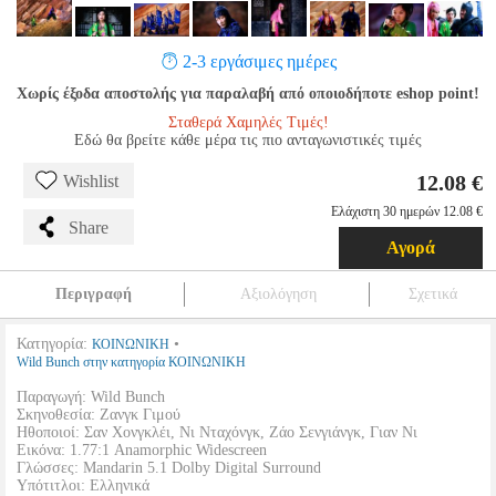
2-3 εργάσιμες ημέρες
Χωρίς έξοδα αποστολής για παραλαβή από οποιοδήποτε eshop point!
Σταθερά Χαμηλές Τιμές!
Εδώ θα βρείτε κάθε μέρα τις πιο ανταγωνιστικές τιμές
12.08 €
Wishlist
Ελάχιστη 30 ημερών 12.08 €
Share
Αγορά
Περιγραφή
Αξιολόγηση
Σχετικά
Κατηγορία:
•
ΚΟΙΝΩΝΙΚΗ
Wild Bunch στην κατηγορία ΚΟΙΝΩΝΙΚΗ
Παραγωγή: Wild Bunch
Σκηνοθεσία: Ζανγκ Γιμού
Ηθοποιοί: Σαν Χονγκλέι, Νι Νταχόνγκ, Ζάο Σενγιάνγκ, Γιαν Νι
Εικόνα: 1.77:1 Anamorphic Widescreen
Γλώσσες: Mandarin 5.1 Dolby Digital Surround
Υπότιτλοι: Ελληνικά