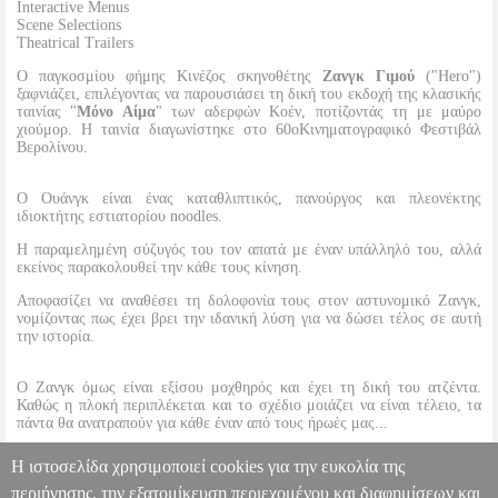
Interactive Menus
Scene Selections
Theatrical Trailers
Ο παγκοσμίου φήμης Κινέζος σκηνοθέτης
Ζανγκ Γιμού
("Hero")
ξαφνιάζει, επιλέγοντας να παρουσιάσει τη δική του εκδοχή της κλασικής
ταινίας "
Μόνο Αίμα
" των αδερφών Κοέν, ποτίζοντάς τη με μαύρο
χιούμορ. Η ταινία διαγωνίστηκε στο 60οΚινηματογραφικό Φεστιβάλ
Βερολίνου.
Ο Ουάνγκ είναι ένας καταθλιπτικός, πανούργος και πλεονέκτης
ιδιοκτήτης εστιατορίου noodles.
Η παραμελημένη σύζυγός του τον απατά με έναν υπάλληλό του, αλλά
εκείνος παρακολουθεί την κάθε τους κίνηση.
Αποφασίζει να αναθέσει τη δολοφονία τους στον αστυνομικό Ζανγκ,
νομίζοντας πως έχει βρει την ιδανική λύση για να δώσει τέλος σε αυτή
την ιστορία.
Ο Ζανγκ όμως είναι εξίσου μοχθηρός και έχει τη δική του ατζέντα.
Καθώς η πλοκή περιπλέκεται και το σχέδιο μοιάζει να είναι τέλειο, τα
πάντα θα ανατραπούν για κάθε έναν από τους ήρωές μας...
Η ιστοσελίδα χρησιμοποιεί cookies για την ευκολία της
περιήγησης, την εξατομίκευση περιεχομένου και διαφημίσεων και